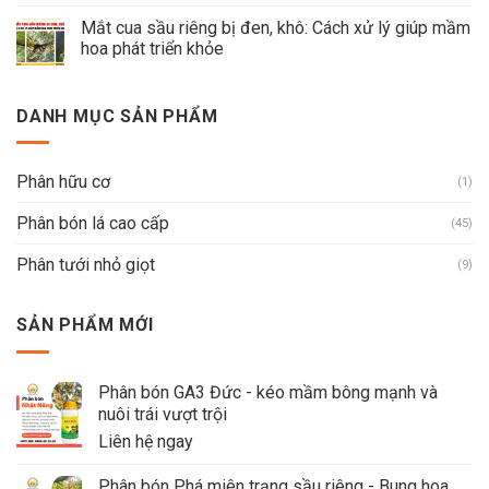
Mắt cua sầu riêng bị đen, khô: Cách xử lý giúp mầm
hoa phát triển khỏe
DANH MỤC SẢN PHẨM
Phân hữu cơ
(1)
Phân bón lá cao cấp
(45)
Phân tưới nhỏ giọt
(9)
SẢN PHẨM MỚI
Phân bón GA3 Đức - kéo mầm bông mạnh và
nuôi trái vượt trội
Liên hệ ngay
Phân bón Phá miên trạng sầu riêng - Bung hoa