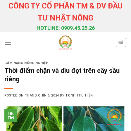
Skip
CÔNG TY CỔ PHẦN TM & DV ĐẦU
to
TƯ NHẬT NÔNG
content
HOTLINE: 0909.45.25.26
CẨM NANG NÔNG NGHIỆP
Thời điểm chặn và dìu đọt trên cây sầu
riêng
POSTED ON
THÁNG CHÍN 6, 2024
BY
TRỊNH THU HIỀN
06
Th9