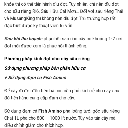
khỏe thì có thể tiến hành dìu đọt. Tuy nhiên, chỉ nên dìu đọt
cho sầu riêng Ri6, Sáu Hữu, Cái Mơn… Đối với sầu riêng Thái
và MusangKing thì không nên dìu đọt. Trừ trường hợp rất
đặc biệt được kỹ thuật viên tư vấn.
Sau khi thu hoạch:
phục hồi sao cho cây có khoảng 1-2 cơi
đọt mới được xem là phục hồi thành công.
Phương pháp kích đọt cho cây sầu riêng
Sử dụng phương pháp bón phân hữu cơ
+ Sử dụng đạm cá
Fish Amino
Để cây đi đọt đầu tiên bà con cần phải kích rễ cho cây sau
đó tiến hàng cung cấp đạm cho cây.
Sử dụng
đạm cá
Fish Amino
pha loãng tưới gốc sầu riêng.
Chai 1L pha cho 800 – 1000 lít nước. Tùy vào tán cây mà
điều chỉnh giảm cho thích hợp.