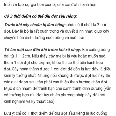
triển và tạo sự già hóa của lá, của cơi đọt nhanh hơn.
Có 3 thời điểm có thể dìu đọt sầu riêng:
Trước khi cây chuẩn bị làm bông:
phải có ít nhất là 2 cơi
đọt. Đây là bộ lá rất quan trọng và quyết định nhất, giúp cây
chuyển hóa dinh dưỡng nuôi bông và nuôi trái.
Từ lúc mắt cua đến khi trước khi xổ nhụy:
Khi cuống bông
dài từ 1 – 2cm. Nếu thấy cây mẹ bị lá yếu hoặc muốn nuôi
thêm 1 cơi đọt cho cây mẹ khỏe thì có thể tiến hành kéo
đọt. Cây hoàn thành được 1 cơi đọt để dàn lá lực đây là điều
kiện lý tưởng nhất. Nhưng nếu không đi được đọt lúc này thì
các giai đoạn sau cần phải can thiệp theo hướng chặn đọt.
Mục đích nhằm để tránh hạn chế cạnh tranh dinh dưỡng (vẫn
có trường hợp dìu đọt tuy nhiên phương pháp này đòi hỏi
kinh nghiệm và kỹ thuật cao).
Lưu ý: chỉ có 1 thời điểm để dìu đọt sầu riêng là lúc cuống