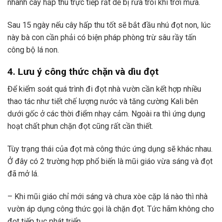
nhanh cây hấp thu trực tiếp rất dễ bị rửa trôi khi trời mưa.
Sau 15 ngày nếu cây hấp thu tốt sẽ bắt đầu nhú đọt non, lúc
này bà con cần phải có biện pháp phòng trừ sâu rầy tấn
công bộ lá non.
4. Lưu ý công thức chặn và dìu đọt
Để kiểm soát quá trình đi đọt nhà vườn cần kết hợp nhiều
thao tác như tiết chế lượng nước và tăng cường Kali bên
dưới gốc ở các thời điểm nhạy cảm. Ngoài ra thì ứng dụng
hoạt chất phun chặn đọt cũng rất cần thiết.
Tùy trạng thái của đọt mà công thức ứng dụng sẽ khác nhau.
Ở đây có 2 trường hợp phổ biến là mũi giáo vừa sáng và đọt
đã mở lá.
– Khi mũi giáo chỉ mới sáng và chưa xòe cặp lá nào thì nhà
vườn áp dụng công thức gọi là chặn đọt. Tức hãm không cho
đọt tiếp tục phát triển.