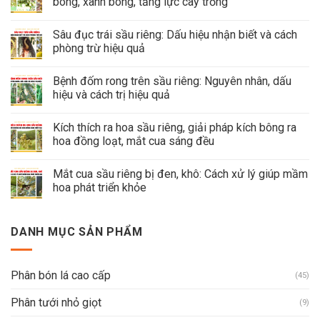
bông, xanh bông, tăng lực cây trồng
Sâu đục trái sầu riêng: Dấu hiệu nhận biết và cách
phòng trừ hiệu quả
Bệnh đốm rong trên sầu riêng: Nguyên nhân, dấu
hiệu và cách trị hiệu quả
Kích thích ra hoa sầu riêng, giải pháp kích bông ra
hoa đồng loạt, mắt cua sáng đều
Mắt cua sầu riêng bị đen, khô: Cách xử lý giúp mầm
hoa phát triển khỏe
DANH MỤC SẢN PHẨM
Phân bón lá cao cấp
(45)
Phân tưới nhỏ giọt
(9)