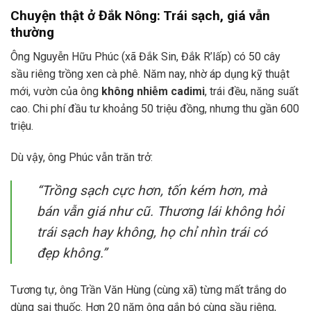
Chuyện thật ở Đắk Nông: Trái sạch, giá vẫn
thường
Ông Nguyễn Hữu Phúc (xã Đắk Sin, Đắk R’lấp) có 50 cây
sầu riêng trồng xen cà phê. Năm nay, nhờ áp dụng kỹ thuật
mới, vườn của ông
không nhiễm cadimi
, trái đều, năng suất
cao. Chi phí đầu tư khoảng 50 triệu đồng, nhưng thu gần 600
triệu.
Dù vậy, ông Phúc vẫn trăn trở:
“Trồng sạch cực hơn, tốn kém hơn, mà
bán vẫn giá như cũ. Thương lái không hỏi
trái sạch hay không, họ chỉ nhìn trái có
đẹp không.”
Tương tự, ông Trần Văn Hùng (cùng xã) từng mất trắng do
dùng sai thuốc. Hơn 20 năm ông gắn bó cùng sầu riêng,