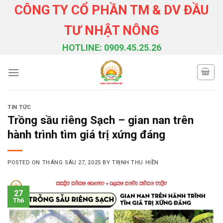
Skip
CÔNG TY CỔ PHẦN TM & DV ĐẦU
to
TƯ NHẬT NÔNG
content
HOTLINE: 0909.45.25.26
TIN TỨC
Trồng sầu riêng Sạch – gian nan trên
hành trình tìm giá trị xứng đáng
POSTED ON
THÁNG SÁU 27, 2025
BY
TRỊNH THU HIỀN
27
Th6