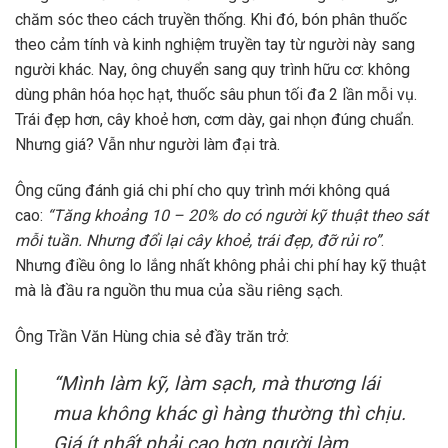
chăm sóc theo cách truyền thống. Khi đó, bón phân thuốc
theo cảm tính và kinh nghiệm truyền tay từ người này sang
người khác. Nay, ông chuyển sang quy trình hữu cơ: không
dùng phân hóa học hạt, thuốc sâu phun tối đa 2 lần mỗi vụ.
Trái đẹp hơn, cây khoẻ hơn, cơm dày, gai nhọn đúng chuẩn.
Nhưng giá? Vẫn như người làm đại trà.
Ông cũng đánh giá chi phí cho quy trình mới không quá
cao:
“Tăng khoảng 10 – 20% do có người kỹ thuật theo sát
mỗi tuần. Nhưng đổi lại cây khoẻ, trái đẹp, đỡ rủi ro”
.
Nhưng điều ông lo lắng nhất không phải chi phí hay kỹ thuật
mà là đầu ra nguồn thu mua của sầu riêng sạch.
Ông Trần Văn Hùng chia sẻ đầy trăn trở:
“Mình làm kỹ, làm sạch, mà thương lái
mua không khác gì hàng thường thì chịu.
Giá ít nhất phải cao hơn người làm