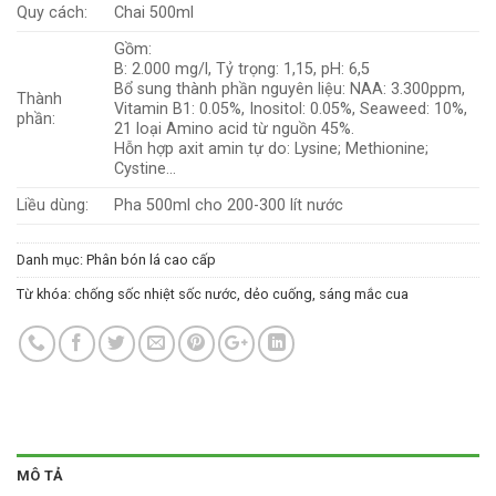
Quy cách:
Chai 500ml
Gồm:
B: 2.000 mg/l, Tỷ trọng: 1,15, pH: 6,5
Bổ sung thành phần nguyên liệu: NAA: 3.300ppm,
Thành
Vitamin B1: 0.05%, Inositol: 0.05%, Seaweed: 10%,
phần:
21 loại Amino acid từ nguồn 45%.
Hỗn hợp axit amin tự do: Lysine; Methionine;
Cystine…
Liều dùng:
Pha 500ml cho 200-300 lít nước
Danh mục:
Phân bón lá cao cấp
Từ khóa:
chống sốc nhiệt sốc nước
,
dẻo cuống
,
sáng mắc cua
MÔ TẢ