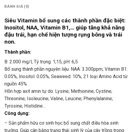
ĐÁNH GIÁ (0)
Siêu Vitamin bổ sung các thành phần đặc biệt:
Inositol, NAA, Vitamin B1,… giúp tăng khả năng
đậu trái, hạn chế hiện tượng rụng bông và trái
non.
Thành phần:
B: 2.000 mg/l, Tỷ trọng: 1,15, pH: 6,5
Bổ sung thành phần nguyên liệu: NAA: 3.300ppm, Vitamin B1:
0.05%, Inositol: 0.05%, Seaweed: 10%, 21 loại Amino Acid từ
nguồn 45%.
Hỗn hợp axit amin tự do: Lysine; Methionine; Cystine;
Threonine; Isoleucine; Valine; Leucine; Phenylalanine;
Tyrosine; Histidine…
Công dụng:
– Sản phẩm hữu cơ sinh học bổ sung chất điều hòa sinh
trưởng. Giúp cân bằng trạng thái sinh lý của cây trồng trong