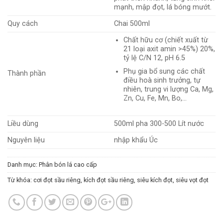
mạnh, mập đọt, lá bóng mướt.
Quy cách
Chai 500ml
Chất hữu cơ (chiết xuất từ
21 loại axit amin >45%) 20%,
tỷ lệ C/N 12, pH 6.5
Phụ gia bổ sung các chất
Thành phần
điều hoà sinh trưởng, tự
nhiên, trung vi lượng Ca, Mg,
Zn, Cu, Fe, Mn, Bo,…
Liều dùng
500ml pha 300-500 Lít nước
Nguyên liệu
nhập khẩu Úc
Danh mục:
Phân bón lá cao cấp
Từ khóa:
cơi đọt sầu riêng
,
kích đọt sầu riêng
,
siêu kích đọt
,
siêu vọt đọt