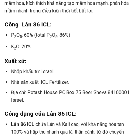
mầm hoa, kích thích khả năng tạo mầm hoa mạnh, phân hóa
mầm nhanh trong điều kiện thời tiết bất lợi.
Công Lân 86 ICL:
P
O
: 60% (total P
O
: 86%)
2
5
2
5
K
O: 20%.
2
Xuất xứ:
Nhập khẩu từ: Israel.
Nhà sản xuất: ICL Fertilizer.
Địa chỉ: Potash House P.O.Box 75 Beer Sheva 84100001
Israel.
Công dụng của Lân 86 ICL:
Lân 86 ICL
chứa Lân và Kali cao, với khả năng hòa tan
100% và hấp thu nhanh qua lá, thân cành, từ đó chuyển