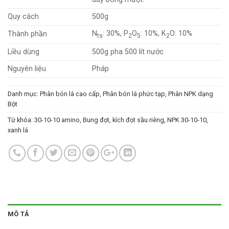
Quy cách
500g
N
: 30%, P
O
: 10%, K
O: 10%
Thành phần
ts
2
5
2
Liều dùng
500g pha 500 lít nước
Nguyên liệu
Pháp
Danh mục:
Phân bón lá cao cấp
,
Phân bón lá phức tạp
,
Phân NPK dạng
Bột
Từ khóa:
30-10-10 amino
,
Bung đọt
,
kích đọt sầu riêng
,
NPK 30-10-10
,
xanh lá
MÔ TẢ