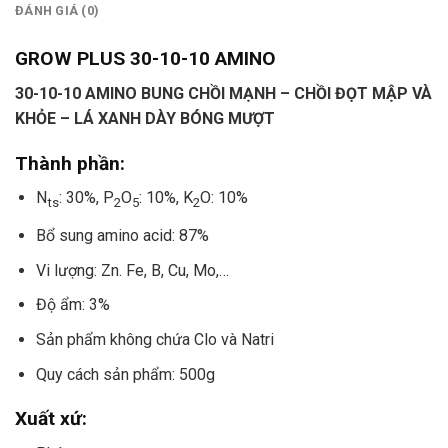
ĐÁNH GIÁ (0)
GROW PLUS 30-10-10 AMINO
30-10-10 AMINO
BUNG CHỒI MẠNH – CHỒI ĐỌT MẬP VÀ
KHỎE – LÁ XANH DÀY BÓNG MƯỢT
Thành phần
:
N
: 30%, P
O
: 10%, K
O: 10%
ts
2
5
2
Bổ sung amino acid: 87%
Vi lượng: Zn. Fe, B, Cu, Mo,…
Độ ẩm: 3%
Sản phẩm không chứa Clo và Natri
Quy cách sản phẩm: 500g
Xuất xứ: