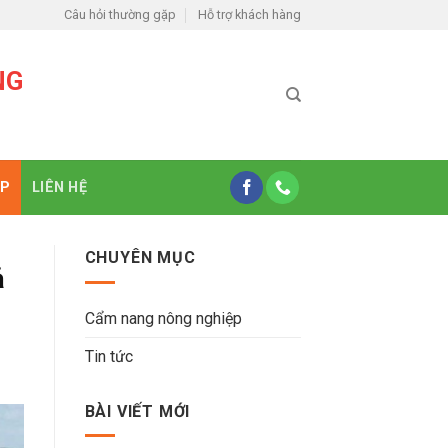
Câu hỏi thường gặp
Hỗ trợ khách hàng
NG
ỆP
LIÊN HỆ
CHUYÊN MỤC
ả
Cẩm nang nông nghiệp
Tin tức
BÀI VIẾT MỚI