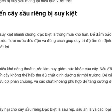
ạch bị suy yếu mang lại hiệu quả vượt trội!
n cây sầu riêng bị suy kiệt
ái suy kiệt nhanh chóng, đặc biệt là trong mùa khô hạn. Để đảm bảo
nước. Tưới nước đều đặn và đúng cách giúp duy trì độ ẩm ổn định.
t lợi.
hiếu khả năng thoát nước làm suy giảm sức khỏe của cây. Nếu đấ
ến cây không thể hấp thu đủ chất dinh dưỡng từ môi trường. Để cả
hữu cơ, phân chuồng, và các chất khoáng phù hợp để tăng cường đ
 hại cho cây sầu riêng.Đặc biệt là sâu rệp, sâu ăn lá và các loại