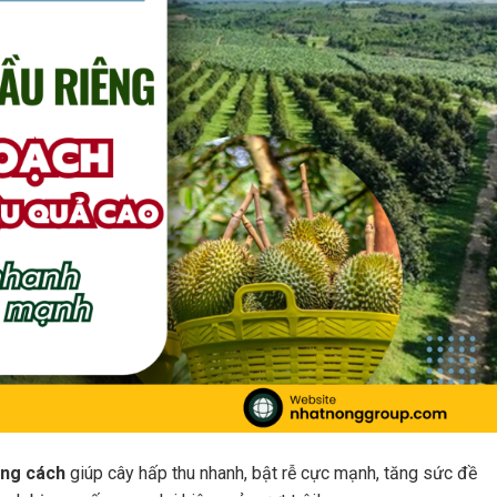
úng cách
giúp cây hấp thu nhanh, bật rễ cực mạnh, tăng sức đề