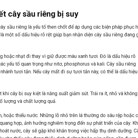
t cây sầu riêng bị suy
cây sầu riêng là yếu tố then chốt để áp dụng các biện pháp phục h
 là một số dấu hiệu rõ rệt giúp bạn nhận diện cây sầu riêng đang
 hoặc nhạt đi thay vì giữ được màu xanh tươi. Đó là dấu hiệu rõ
các yếu tố quan trọng như nitơ, phosphorus và kali. Cây sầu riêng
ánh tươi tắn. Nếu cây mất đi sự tươi tắn này, có thể là dấu hiệu
khi cây bị suy kiệt là năng suất giảm sút. Trái ra ít, nhỏ và không
ố lượng và chất lượng quả.
, hoặc thiếu nước. Những lỗ nhỏ trên lá thường do sâu rệp hoặc 
 quang hợp, ảnh hưởng nghiêm trọng đến sự phát triển của cây. Kh
hoát nước, cây sẽ gặp khó khăn trong việc hấp thụ dinh dưỡng. C