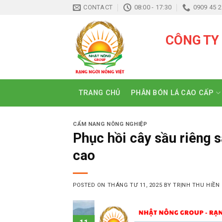
Skip
CONTACT
08:00 - 17:30
0909 45 2
to
content
CÔNG TY
TRANG CHỦ
PHÂN BÓN LÁ CAO CẤP
CẨM NANG NÔNG NGHIỆP
Phục hồi cây sầu riêng 
cao
POSTED ON
THÁNG TƯ 11, 2025
BY
TRỊNH THU HIỀN