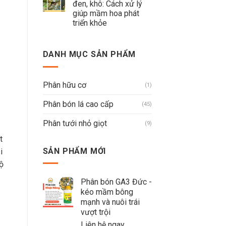
đen, khô: Cách xử lý
giúp mầm hoa phát
triển khỏe
DANH MỤC SẢN PHẨM
Phân hữu cơ
(1)
Phân bón lá cao cấp
(45)
Phân tưới nhỏ giọt
(9)
t
SẢN PHẨM MỚI
i
ộ
Phân bón GA3 Đức -
kéo mầm bông
mạnh và nuôi trái
vượt trội
Liên hệ ngay