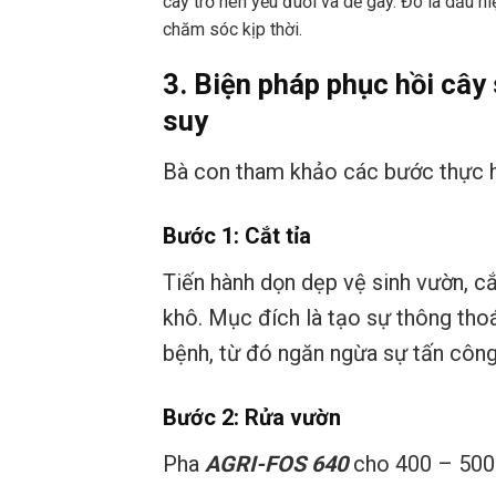
cây trở nên yếu đuối và dễ gãy. Đó là dấu 
chăm sóc kịp thời.
3. Biện pháp phục hồi cây 
suy
Bà con tham khảo các bước thực h
Bước 1: Cắt tỉa
Tiến hành dọn dẹp vệ sinh vườn, cắ
khô. Mục đích là tạo sự thông tho
bệnh, từ đó ngăn ngừa sự tấn công
Bước 2: Rửa vườn
Pha
AGRI-FOS 640
cho 400 – 500 