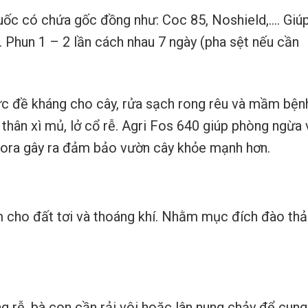
uốc có chứa gốc đồng như: Coc 85, Noshield,…. Giú
. Phun 1 – 2 lần cách nhau 7 ngày (pha sệt nếu cần
c đề kháng cho cây, rửa sạch rong rêu và mầm bện
 thân xì mủ, lở cổ rễ. Agri Fos 640 giúp phòng ngừa 
hora gây ra đảm bảo vườn cây khỏe mạnh hơn.
 cho đất tơi và thoáng khí. Nhằm mục đích đào thả
ng rễ, bà con cần rải vôi hoặc lân nung chảy để cung