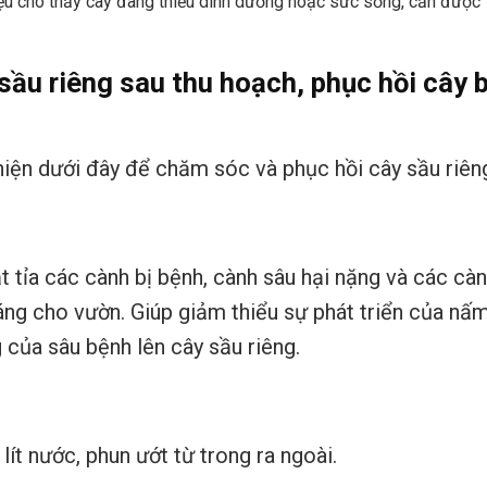
hiệu cho thấy cây đang thiếu dinh dưỡng hoặc sức sống, cần được
sầu riêng sau thu hoạch, phục hồi cây b
iện dưới đây để chăm sóc và phục hồi cây sầu riên
t tỉa các cành bị bệnh, cành sâu hại nặng và các cà
áng cho vườn. Giúp giảm thiểu sự phát triển của nấ
 của sâu bệnh lên cây sầu riêng.
lít nước, phun ướt từ trong ra ngoài.