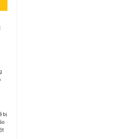
ể
g
a
ễ bị
bảo
ột