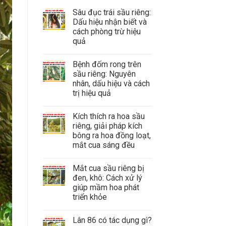
Sâu đục trái sầu riêng:
Dấu hiệu nhận biết và
cách phòng trừ hiệu
quả
Bệnh đốm rong trên
sầu riêng: Nguyên
nhân, dấu hiệu và cách
trị hiệu quả
Kích thích ra hoa sầu
riêng, giải pháp kích
bông ra hoa đồng loạt,
mắt cua sáng đều
Mắt cua sầu riêng bị
đen, khô: Cách xử lý
giúp mầm hoa phát
triển khỏe
Lân 86 có tác dụng gì?