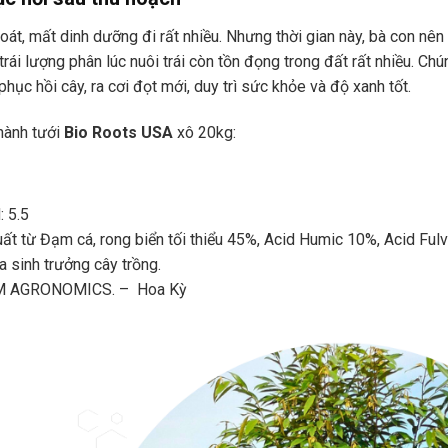
oát, mất dinh dưỡng đi rất nhiều. Nhưng thời gian này, bà con nên
trái lượng phân lúc nuôi trái còn tồn đọng trong đất rất nhiều. Chú
hục hồi cây, ra cơi đọt mới, duy trì sức khỏe và độ xanh tốt.
 hành tưới
Bio Roots USA
xô 20kg:
: 5.5
t từ Đạm cá, rong biển tối thiểu 45%, Acid Humic 10%, Acid Fulv
 sinh trưởng cây trồng.
OM AGRONOMICS. – Hoa Kỳ