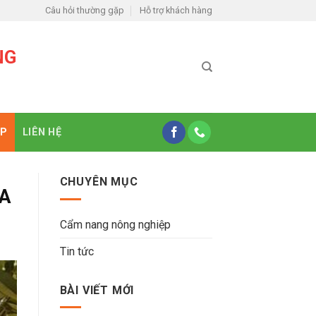
Câu hỏi thường gặp
Hỗ trợ khách hàng
NG
ỆP
LIÊN HỆ
CHUYÊN MỤC
SA
Cẩm nang nông nghiệp
Tin tức
BÀI VIẾT MỚI