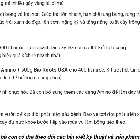
 trái nhiều gây vàng lá, xì mủ.
 bông và trái non. Giúp trái lớn nhanh, hạn chế rụng bông, rụng tr
giúp trái xanh da đẹp, lên cơm, nặng ký và tăng năng suất cây trồng
800 lít nước Tưới quanh tán cây. Bà con có thể kết hợp cùng
 hiệu quả kích rễ nhanh nhất
0 Amino
+ 500g
Bio Roots USA
cho 400 lít nước. Xịt ướt hết tán 
g lúc để tiết kiệm công phun).
 trình phục hồi. Bà con bổ sung thêm các dạng Amino để làm dày t
ăm vườn để kịp thời phát hiện sâu bệnh. Bảo vệ cơi đọt phát triển 
o cây đủ sức khỏe bước tiếp vào mùa vụ làm bông tiếp theo.
bà con có thể theo dõi các bài viết kỹ thuật và sản phẩm