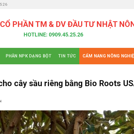
5 26
 CỔ PHẦN TM & DV ĐẦU TƯ NHẬT NÔ
HOTLINE: 0909.45.25.26
PHÂN NPK DẠNG BỘT
TIN TỨC
CẨM NANG NÔNG NGHI
cho cây sầu riêng bằng Bio Roots U
N