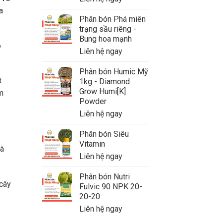
a
Phân bón Phá miên
trạng sầu riêng -
Bung hoa mạnh
o
Liên hệ ngay
Phân bón Humic Mỹ
t
1kg - Diamond
Grow Humi[K]
m
Powder
Liên hệ ngay
Phân bón Siêu
Vitamin
Bà
Liên hệ ngay
Phân bón Nutri
 cây
Fulvic 90 NPK 20-
20-20
Liên hệ ngay