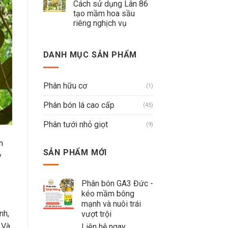
Cách sử dụng Lân 86
tạo mầm hoa sầu
riêng nghịch vụ
DANH MỤC SẢN PHẨM
Phân hữu cơ
(1)
Phân bón lá cao cấp
(45)
Phân tưới nhỏ giọt
(9)
h
SẢN PHẨM MỚI
y
Phân bón GA3 Đức -
kéo mầm bông
mạnh và nuôi trái
nh,
vượt trội
 Và
Liên hệ ngay