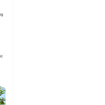
ng
ic