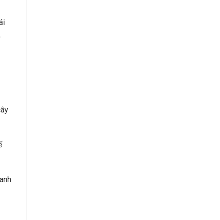
ái
.
cây
ế
xanh