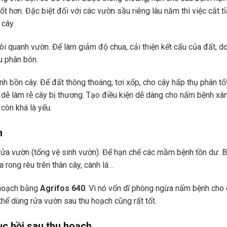
t hơn. Đặc biệt đối với các vườn sầu riêng lâu năm thì việc cắt tỉ
 cây.
ôi quanh vườn. Để làm giảm độ chua, cải thiện kết cấu của đất, d
u phân bón.
h bồn cây. Để đất thông thoáng, tơi xốp, cho cây hấp thụ phân tố
t dễ làm rễ cây bị thương. Tạo điều kiện dễ dàng cho nấm bệnh xâ
 còn khá là yếu.
h
h rửa vườn (tổng vệ sinh vườn). Để hạn chế các mầm bệnh tồn dư. 
 rong rêu trên thân cây, cành lá…
 hoạch bằng
Agrifos 640
. Vì nó vốn dĩ phòng ngừa nấm bệnh cho
thể dùng rửa vườn sau thu hoạch cũng rất tốt.
c hồi sau thu hoạch