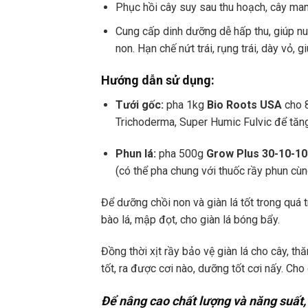
Phục hồi cây suy sau thu hoạch, cây mang
Cung cấp dinh dưỡng dễ hấp thu, giúp nuôi
non. Hạn chế nứt trái, rụng trái, dày vỏ, 
Hướng dẫn sử dụng:
Tưới gốc:
pha 1kg
Bio Roots USA
cho 
Trichoderma, Super Humic Fulvic để tăng
Phun lá:
pha 500g
Grow Plus 30-10-1
(có thể pha chung với thuốc rầy phun cùn
Để dưỡng chồi non và giàn lá tốt trong quá
bào lá, mập đọt, cho giàn lá bóng bẩy.
Đồng thời xịt rầy bảo vệ giàn lá cho cây, th
tốt, ra được cơi nào, dưỡng tốt cơi nấy. Ch
Để nâng cao chất lượng và năng suất, 