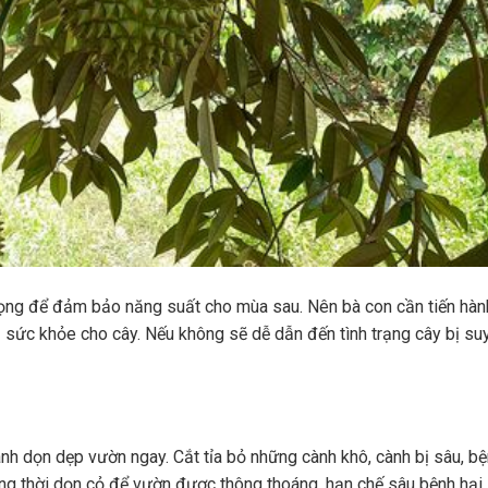
trọng để đảm bảo năng suất cho mùa sau. Nên bà con cần tiến hàn
ức khỏe cho cây. Nếu không sẽ dễ dẫn đến tình trạng cây bị su
ành dọn dẹp vườn ngay. Cắt tỉa bỏ những cành khô, cành bị sâu, bệ
Đồng thời dọn cỏ để vườn được thông thoáng, hạn chế sâu bệnh hại.