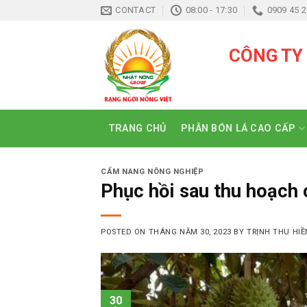
Skip
CONTACT
08:00 - 17:30
0909 45 2
to
content
CÔNG TY
TRANG CHỦ
PHÂN BÓN LÁ CAO CẤP
CẨM NANG NÔNG NGHIỆP
Phục hồi sau thu hoạch 
POSTED ON
THÁNG NĂM 30, 2023
BY
TRỊNH THU HIỀ
30