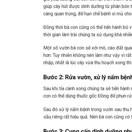
giúp cây hút được dinh dưỡng từ phân bón tố
càng quan trọng, để hạn chế bệnh xì mủ cho
Đồng thời bà con cũng có thể tiến hành bỏ v
thời gian làm trái chúng ta sử dụng khá nhiề
Một số vườn bà con sẽ xới mô, cào đất quan
hơn. Tuy nhiên không nên làm như vậy vì rấ
nhập, nhất là lúc cây vừa thu hoạch xong thì
Bước 2: Rửa vườn, xử lý nấm bện
Sau khi tỉa cành xong chúng ta sẽ tiến hàn
con có thể dùng thuốc gốc Đồng
để phun rửa
Sau đó xử lý nấm bệnh trong vườn sau thu
sầu riêng rất hiệu quả. Nên bà con cũng có 
Bước 3: Cung cấp dinh dưỡng phụ