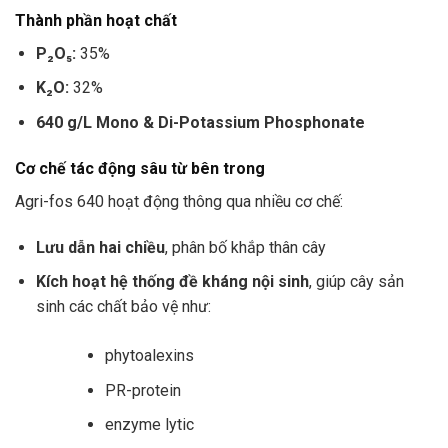
Thành phần hoạt chất
P₂O₅:
35%
K₂O:
32%
640 g/L Mono & Di-Potassium Phosphonate
Cơ chế tác động sâu từ bên trong
Agri-fos 640 hoạt động thông qua nhiều cơ chế:
Lưu dẫn hai chiều
, phân bố khắp thân cây
Kích hoạt hệ thống đề kháng nội sinh
, giúp cây sản
sinh các chất bảo vệ như:
phytoalexins
PR-protein
enzyme lytic