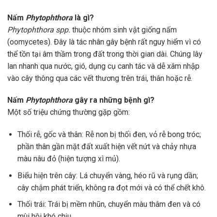
Nấm
Phytophthora
là gì?
Phytophthora spp.
thuộc nhóm sinh vật giống nấm
(oomycetes). Đây là tác nhân gây bệnh rất nguy hiểm vì có
thể tồn tại âm thầm trong đất trong thời gian dài. Chúng lây
lan nhanh qua nước, gió, dụng cụ canh tác và dễ xâm nhập
vào cây thông qua các vết thương trên trái, thân hoặc rễ.
Nấm
Phytophthora
gây ra những bệnh gì?
Một số triệu chứng thường gặp gồm:
Thối rễ, gốc và thân: Rễ non bị thối đen, vỏ rễ bong tróc;
phần thân gần mặt đất xuất hiện vết nứt và chảy nhựa
màu nâu đỏ (hiện tượng xì mủ).
Biểu hiện trên cây: Lá chuyển vàng, héo rũ và rụng dần;
cây chậm phát triển, không ra đọt mới và có thể chết khô.
Thối trái: Trái bị mềm nhũn, chuyển màu thâm đen và có
mùi hôi khó chịu.