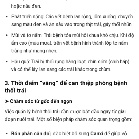
hoặc nâu đen.
Phát triển nặng: Các vết bệnh lan rộng, lõm xuống, chuyển
sang màu đen và ăn sâu vào trong thịt trái, gây thối nhũn.
Mùi và tơ nấm: Trái bệnh tỏa mùi hôi chua khó chịu. Khi độ
ẩm cao (mùa mưa), trên vết bệnh hình thành lớp tơ nấm
trắng như mạng nhện.
Hậu quả: Trái bị thối rụng hàng loạt, chín sớm (chín háp)
và có thể lây lan sang các trái khác trong chùm.
3. Thời điểm “vàng” để can thiệp phòng bệnh
thối trái
➤ Chăm sóc từ gốc đến ngọn
Việc quản lý bệnh thối trái cần được bắt đầu ngay từ giai
đoạn nuôi trái. Một số biện pháp chăm sóc quan trọng gồm:
Bón phân cân đối
, đặc biệt bổ sung
Canxi
để giúp vỏ