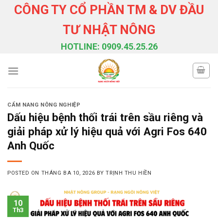
Skip
CÔNG TY CỔ PHẦN TM & DV ĐẦU
to
TƯ NHẬT NÔNG
content
HOTLINE: 0909.45.25.26
CẨM NANG NÔNG NGHIỆP
Dấu hiệu bệnh thối trái trên sầu riêng và
giải pháp xử lý hiệu quả với Agri Fos 640
Anh Quốc
POSTED ON
THÁNG BA 10, 2026
BY
TRỊNH THU HIỀN
10
Th3