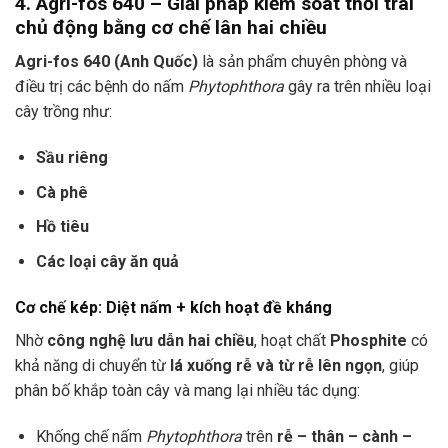
4. Agri-fos 640 – Giải pháp kiểm soát thối trái
chủ động bằng cơ chế lân hai chiều
Agri-fos 640 (Anh Quốc)
là sản phẩm chuyên phòng và
điều trị các bệnh do nấm
Phytophthora
gây ra trên nhiều loại
cây trồng như:
Sầu riêng
Cà phê
Hồ tiêu
Các loại cây ăn quả
Cơ chế kép: Diệt nấm + kích hoạt đề kháng
Nhờ
công nghệ lưu dẫn hai chiều
, hoạt chất
Phosphite
có
khả năng di chuyển từ
lá xuống rễ và từ rễ lên ngọn
, giúp
phân bố khắp toàn cây và mang lại nhiều tác dụng:
Khống chế nấm
Phytophthora
trên
rễ – thân – cành –