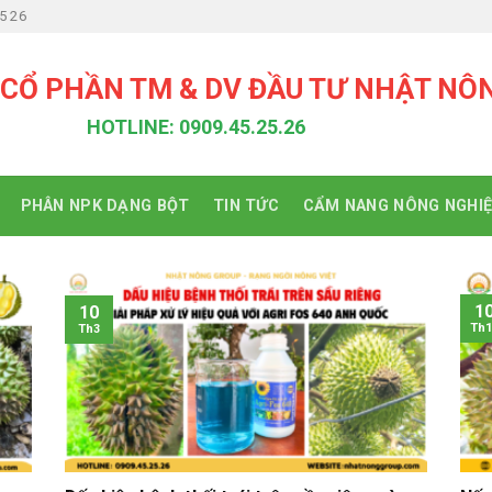
5 26
 CỔ PHẦN TM & DV ĐẦU TƯ NHẬT NÔ
HOTLINE: 0909.45.25.26
PHÂN NPK DẠNG BỘT
TIN TỨC
CẨM NANG NÔNG NGHI
1
10
Th1
Th3