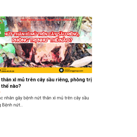
4
4
 thân xì mủ trên cây sầu riêng, phòng trị
 thế nào?
ác nhân gây bệnh nứt thân xì mủ trên cây sầu
g Bệnh nứt...