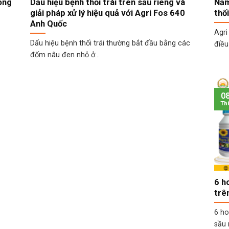
hòng
Dấu hiệu bệnh thối trái trên sầu riêng và
Nấm
giải pháp xử lý hiệu quả với Agri Fos 640
thố
Anh Quốc
Agri
Dấu hiệu bệnh thối trái thường bắt đầu bằng các
điều
đốm nâu đen nhỏ ở...
0
Th
6 h
trê
6 ho
sầu r