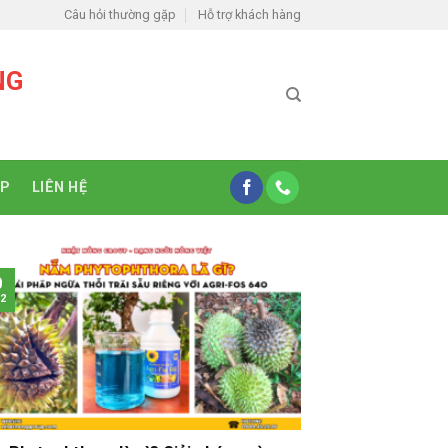
Câu hỏi thường gặp
Hỗ trợ khách hàng
NG
ỆP
LIÊN HỆ
0
2