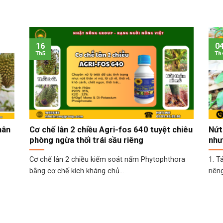
16
0
Th5
Th
hân
Cơ chế lân 2 chiều Agri-fos 640 tuyệt chiêu
Nứt
phòng ngừa thối trái sầu riêng
như
Cơ chế lân 2 chiều kiếm soát nấm Phytophthora
1. T
bằng cơ chế kích kháng chủ...
riên