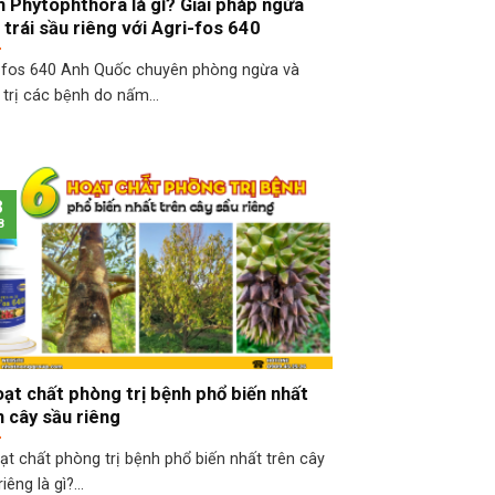
 Phytophthora là gì? Giải pháp ngừa
i trái sầu riêng với Agri-fos 640
 fos 640 Anh Quốc chuyên phòng ngừa và
 trị các bệnh do nấm...
8
8
oạt chất phòng trị bệnh phổ biến nhất
n cây sầu riêng
ạt chất phòng trị bệnh phổ biến nhất trên cây
iêng là gì?...