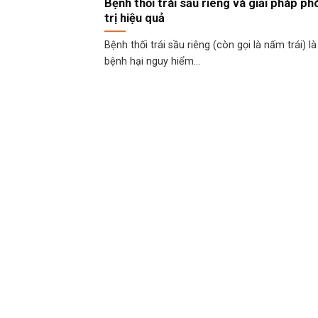
Bệnh thối trái sầu riêng và giải pháp p
trị hiệu quả
Bệnh thối trái sầu riêng (còn gọi là nấm trái) là
bệnh hại nguy hiểm...