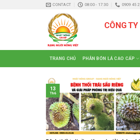
Skip
CONTACT
08:00 - 17:30
0909 45 2
to
content
CÔNG TY
TRANG CHỦ
PHÂN BÓN LÁ CAO CẤP
13
Th6