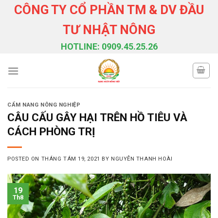
Skip
CÔNG TY CỔ PHẦN TM & DV ĐẦU
to
TƯ NHẬT NÔNG
content
HOTLINE: 0909.45.25.26
CẨM NANG NÔNG NGHIỆP
CÂU CẤU GÂY HẠI TRÊN HỒ TIÊU VÀ
CÁCH PHÒNG TRỊ
POSTED ON
THÁNG TÁM 19, 2021
BY
NGUYỄN THANH HOÀI
19
Th8