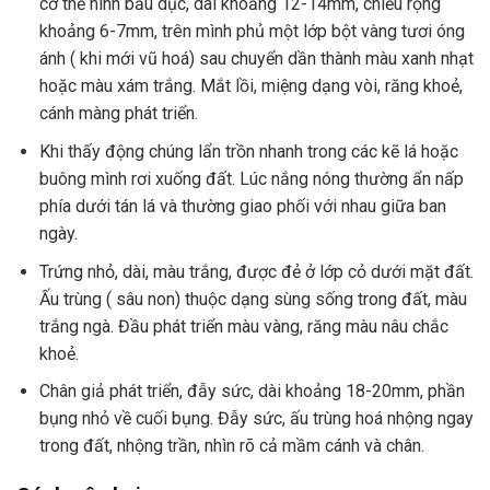
cơ thể hình bầu dục, dài khoảng 12-14mm, chiều rộng
khoảng 6-7mm, trên mình phủ một lớp bột vàng tươi óng
ánh ( khi mới vũ hoá) sau chuyển dần thành màu xanh nhạt
hoặc màu xám trắng. Mắt lồi, miệng dạng vòi, răng khoẻ,
cánh màng phát triển.
Khi thấy động chúng lẩn trồn nhanh trong các kẽ lá hoặc
buông mình rơi xuống đất. Lúc nắng nóng thường ẩn nấp
phía dưới tán lá và thường giao phối với nhau giữa ban
ngày.
Trứng nhỏ, dài, màu trắng, được đẻ ở lớp cỏ dưới mặt đất.
Ấu trùng ( sâu non) thuộc dạng sùng sống trong đất, màu
trắng ngà. Đầu phát triển màu vàng, răng màu nâu chắc
khoẻ.
Chân giả phát triển, đẫy sức, dài khoảng 18-20mm, phần
bụng nhỏ về cuối bụng. Đẫy sức, ấu trùng hoá nhộng ngay
trong đất, nhộng trần, nhìn rõ cả mầm cánh và chân.