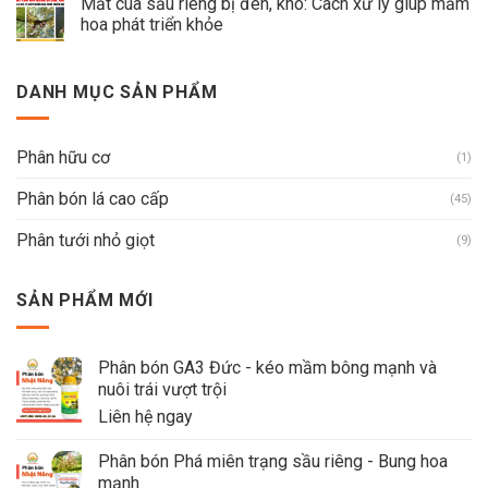
Mắt cua sầu riêng bị đen, khô: Cách xử lý giúp mầm
hoa phát triển khỏe
DANH MỤC SẢN PHẨM
Phân hữu cơ
(1)
Phân bón lá cao cấp
(45)
Phân tưới nhỏ giọt
(9)
SẢN PHẨM MỚI
Phân bón GA3 Đức - kéo mầm bông mạnh và
nuôi trái vượt trội
Liên hệ ngay
Phân bón Phá miên trạng sầu riêng - Bung hoa
mạnh