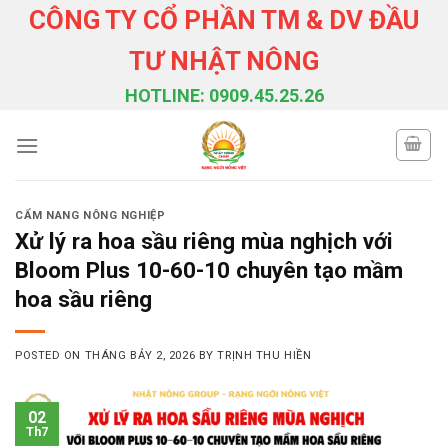
Skip
CÔNG TY CỔ PHẦN TM & DV ĐẦU
to
TƯ NHẬT NÔNG
content
HOTLINE: 0909.45.25.26
CẨM NANG NÔNG NGHIỆP
Xử lý ra hoa sầu riêng mùa nghịch với
Bloom Plus 10-60-10 chuyên tạo mầm
hoa sầu riêng
POSTED ON
THÁNG BẢY 2, 2026
BY
TRỊNH THU HIỀN
02
Th7