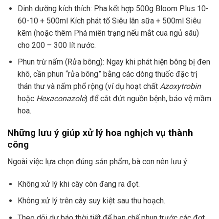
Dinh dưỡng kích thích: Pha kết hợp 500g Bloom Plus 10-
60-10 + 500ml Kích phát tố Siêu lân sữa + 500ml Siêu
kẽm (hoặc thêm Phá miên trạng nếu mắt cua ngủ sâu)
cho 200 – 300 lít nước.
Phun trừ nấm (Rửa bông): Ngay khi phát hiện bông bị đen
khô, cần phun “rửa bông” bằng các dòng thuốc đặc trị
thán thư và nấm phổ rộng (ví dụ hoạt chất
Azoxytrobin
hoặc
Hexaconazole
) để cắt đứt nguồn bệnh, bảo vệ mầm
hoa.
Những lưu ý giúp xử lý hoa nghịch vụ thành
công
Ngoài việc lựa chọn đúng sản phẩm, bà con nên lưu ý:
Không xử lý khi cây còn đang ra đọt.
Không xử lý trên cây suy kiệt sau thu hoạch.
Theo dõi dự báo thời tiết để hạn chế phun trước các đợt