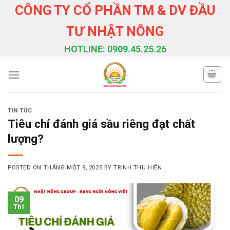
Skip
CÔNG TY CỔ PHẦN TM & DV ĐẦU
to
TƯ NHẬT NÔNG
content
HOTLINE: 0909.45.25.26
TIN TỨC
Tiêu chí đánh giá sầu riêng đạt chất
lượng?
POSTED ON
THÁNG MỘT 9, 2025
BY
TRỊNH THU HIỀN
09
Th1