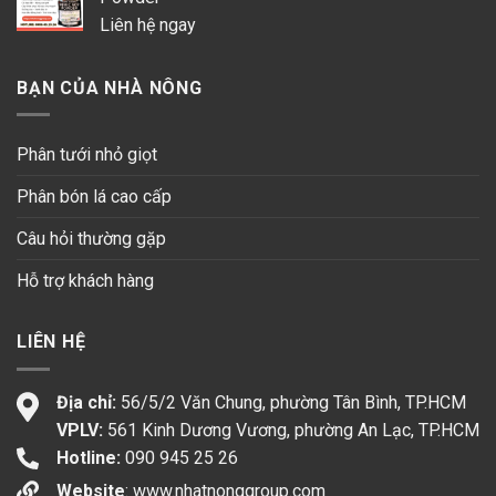
Liên hệ ngay
BẠN CỦA NHÀ NÔNG
Phân tưới nhỏ giọt
Phân bón lá cao cấp
Câu hỏi thường gặp
Hỗ trợ khách hàng
LIÊN HỆ
Địa chỉ:
56/5/2 Văn Chung, phường Tân Bình, TP.HCM
VPLV:
561 Kinh Dương Vương, phường An Lạc, TP.HCM
Hotline:
090 945 25 26
Website
:
www.nhatnonggroup.com