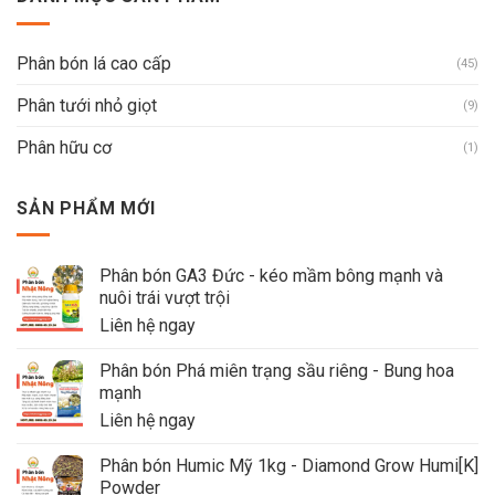
Phân bón lá cao cấp
(45)
Phân tưới nhỏ giọt
(9)
Phân hữu cơ
(1)
SẢN PHẨM MỚI
Phân bón GA3 Đức - kéo mầm bông mạnh và
nuôi trái vượt trội
Liên hệ ngay
Phân bón Phá miên trạng sầu riêng - Bung hoa
mạnh
Liên hệ ngay
Phân bón Humic Mỹ 1kg - Diamond Grow Humi[K]
Powder