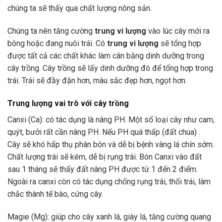
chúng ta sẽ thấy qua chất lượng nông sản.
Chúng ta nên tăng cường
trung vi lượng
vào lúc cây mới ra
bông hoặc đang nuôi trái. Có
trung vi lượng
sẽ tổng hợp
được tất cả các chất khác làm cân bằng dinh dưỡng trong
cây trồng. Cây trồng sẽ lấy dinh dưỡng đó để tổng hợp trong
trái. Trái sẽ đầy đặn hơn, màu sắc đẹp hơn, ngọt hơn.
Trung lượng vai trò với cây trồng
Canxi (Ca): có tác dụng là nâng PH. Một số loại cây như cam,
quýt, bưởi rất cần nâng PH. Nếu PH quá thấp (đất chua) .
Cây sẽ khó hấp thụ phân bón và dễ bị bệnh vàng lá chín sớm.
Chất lượng trái sẽ kém, dễ bị rụng trái. Bón Canxi vào đất
sau 1 tháng sẽ thấy đất nâng PH được từ 1 đến 2 điểm.
Ngoài ra canxi còn có tác dụng chống rụng trái, thối trái, làm
chắc thành tế bào, cứng cây.
Magie (Mg): giúp cho cây xanh lá, giày lá, tăng cường quang