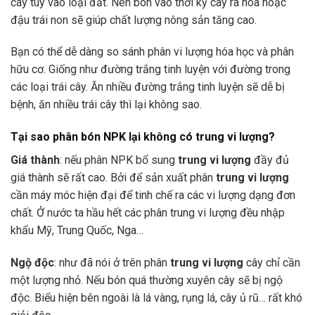
cây tùy vào loại đất. Nên bón vào thời kỳ cây ra hoa hoặc
đậu trái non sẽ giúp chất lượng nông sản tăng cao.
Bạn có thể dễ dàng so sánh phân vi lượng hóa học và phân
hữu cơ. Giống như đường trắng tinh luyện với đường trong
các loại trái cây. Ăn nhiều đường trắng tinh luyện sẽ dễ bị
bệnh, ăn nhiều trái cây thì lại không sao.
Tại sao phân bón NPK lại không có trung vi lượng?
Giá thành
: nếu phân NPK bổ sung
trung vi lượng
đầy đủ
giá thành sẽ rất cao. Bởi để sản xuất phân
trung vi lượng
cần máy móc hiện đại để tinh chế ra các vi lượng dạng đơn
chất. Ở nước ta hầu hết các phân trung vi lượng đều nhập
khẩu Mỹ, Trung Quốc, Nga…
Ngộ độc
: như đã nói ở trên phân
trung vi lượng
cây chỉ cần
một lượng nhỏ. Nếu bón quá thường xuyên cây sẽ bị ngộ
độc. Biểu hiện bên ngoài là lá vàng, rụng lá, cây ủ rũ… rất khó