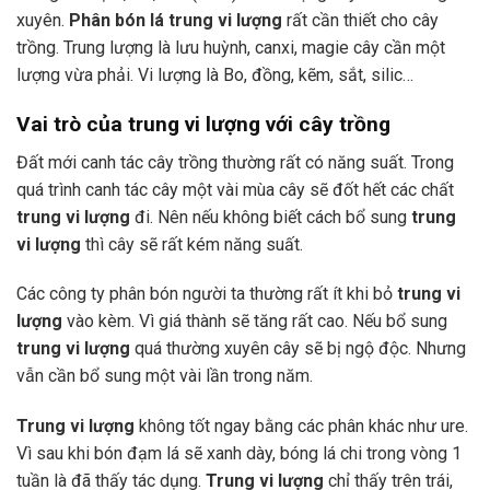
xuyên.
Phân bón lá trung vi lượng
rất cần thiết cho cây
trồng. Trung lượng là lưu huỳnh, canxi, magie cây cần một
lượng vừa phải. Vi lượng là Bo, đồng, kẽm, sắt, silic…
Vai trò của trung vi lượng với cây trồng
Đất mới canh tác cây trồng thường rất có năng suất. Trong
quá trình canh tác cây một vài mùa cây sẽ đốt hết các chất
trung vi lượng
đi. Nên nếu không biết cách bổ sung
trung
vi lượng
thì cây sẽ rất kém năng suất.
Các công ty phân bón người ta thường rất ít khi bỏ
trung vi
lượng
vào kèm. Vì giá thành sẽ tăng rất cao. Nếu bổ sung
trung vi lượng
quá thường xuyên cây sẽ bị ngộ độc. Nhưng
vẫn cần bổ sung một vài lần trong năm.
Trung vi lượng
không tốt ngay bằng các phân khác như ure.
Vì sau khi bón đạm lá sẽ xanh dày, bóng lá chi trong vòng 1
tuần là đã thấy tác dụng.
Trung vi lượng
chỉ thấy trên trái,