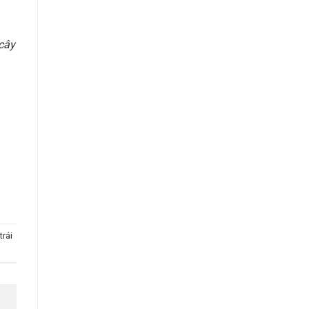
 cây
trái