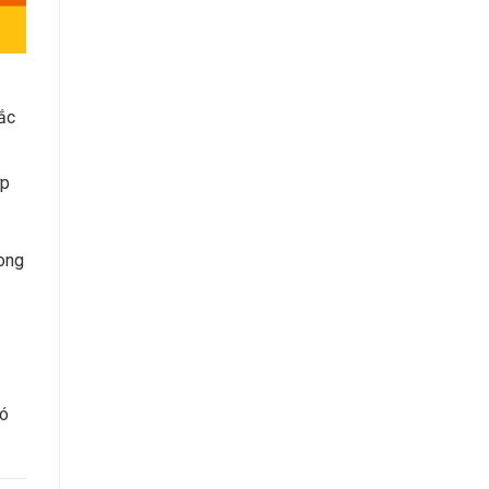
ắc
ợp
ong
có