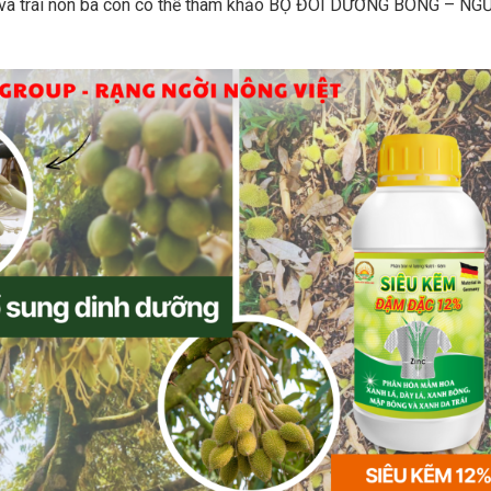
g và trái non bà con có thể tham khảo BỘ ĐÔI DƯỠNG BÔNG – NG