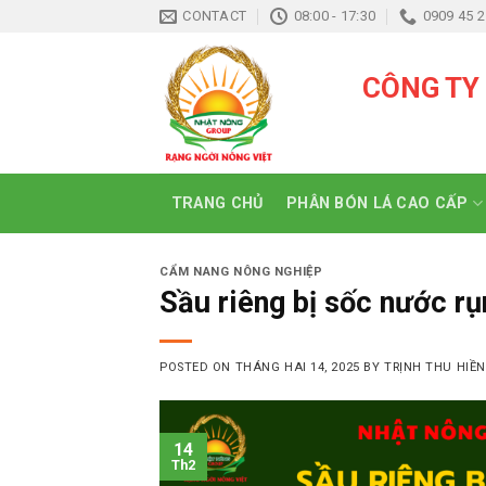
Skip
CONTACT
08:00 - 17:30
0909 45 2
to
content
CÔNG TY
TRANG CHỦ
PHÂN BÓN LÁ CAO CẤP
CẨM NANG NÔNG NGHIỆP
Sầu riêng bị sốc nước r
POSTED ON
THÁNG HAI 14, 2025
BY
TRỊNH THU HIỀN
14
Th2