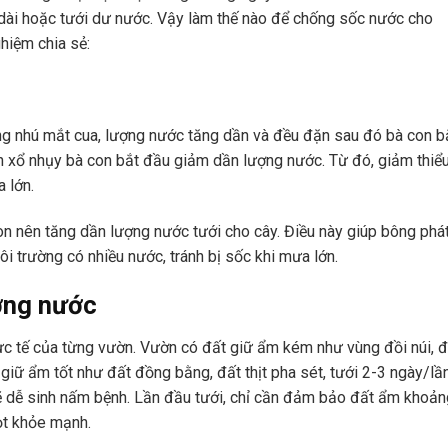
 dài hoặc tưới dư nước. Vậy làm thế nào để chống sốc nước cho
hiệm chia sẻ:
êng nhú mắt cua, lượng nước tăng dần và đều đặn sau đó bà con b
ình xổ nhụy bà con bắt đầu giảm dần lượng nước. Từ đó, giảm thiể
 lớn.
con nên tăng dần lượng nước tưới cho cây. Điều này giúp bông phá
i trường có nhiều nước, tránh bị sốc khi mưa lớn.
ượng nước
hực tế của từng vườn. Vườn có đất giữ ẩm kém như vùng đồi núi, đ
 giữ ẩm tốt như đất đồng bằng, đất thịt pha sét, tưới 2-3 ngày/lần
 dễ sinh nấm bệnh. Lần đầu tưới, chỉ cần đảm bảo đất ẩm khoản
đọt khỏe mạnh.