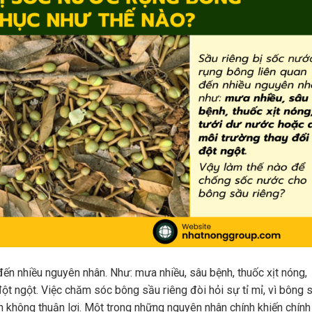
ến nhiều nguyên nhân. Như: mưa nhiều, sâu bệnh, thuốc xịt nóng,
ột ngột. Việc chăm sóc bông sầu riêng đòi hỏi sự tỉ mỉ, vì bông 
ện không thuận lợi. Một trong những nguyên nhân chính khiến chính