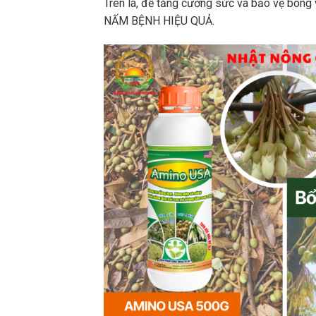
Trên lá, để tăng cường sức và bảo vệ bôn
NẤM BỆNH HIỆU QUẢ.