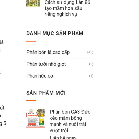
Cách sử dụng Lân 86
tạo mầm hoa sầu
riêng nghịch vụ
DANH MỤC SẢN PHẨM
ắt
u
Phân bón lá cao cấp
(45)
Phân tưới nhỏ giọt
(9)
t
Phân hữu cơ
(1)
SẢN PHẨM MỚI
ất
Phân bón GA3 Đức -
.
kéo mầm bông
g 5
mạnh và nuôi trái
vượt trội
Liên hệ ngay