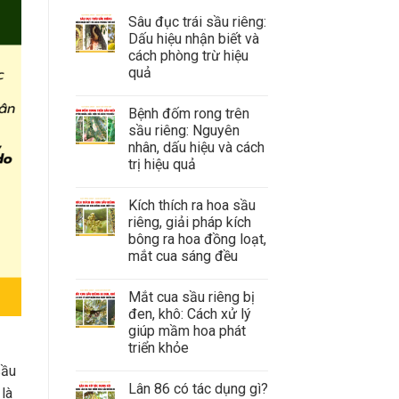
Sâu đục trái sầu riêng:
Dấu hiệu nhận biết và
cách phòng trừ hiệu
quả
Bệnh đốm rong trên
sầu riêng: Nguyên
nhân, dấu hiệu và cách
trị hiệu quả
Kích thích ra hoa sầu
riêng, giải pháp kích
bông ra hoa đồng loạt,
mắt cua sáng đều
Mắt cua sầu riêng bị
đen, khô: Cách xử lý
giúp mầm hoa phát
triển khỏe
sầu
Lân 86 có tác dụng gì?
 là