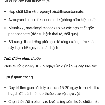
Sử dụng các loại thuốc chứa:
Hợp chất kẽm và propenyl bisdithiocarbamate.
Azoxystrobin + difenoconazole (phòng nấm hiệu quả).
Metalaxyl, metalaxyl mancozeb, và các hợp chất gốc
phosphonate (đặc trị bệnh thối rễ, thối quả).
Bổ sung dinh dưỡng phù hợp để tăng cường sức khỏe
cây, hạn chế nguy cơ mắc bệnh.
Thời điểm phun thuốc
Phun thuốc định kỳ 10-15 ngày/lần để bảo vệ cây liên tục.
Lưu ý quan trọng
Duy trì thời gian cách ly an toàn 15-20 ngày trước khi thu
hoạch để tránh tồn dư thuốc bảo vệ thực vật.
Chọn thời điểm phun vào buổi sáng sớm hoặc chiều mát