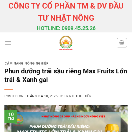
Skip
CÔNG TY CỔ PHẦN TM & DV ĐẦU
to
TƯ NHẬT NÔNG
content
HOTLINE: 0909.45.25.26
CẨM NANG NÔNG NGHIỆP
Phun dưỡng trái sầu riêng Max Fruits Lớn
trái & Xanh gai
POSTED ON
THÁNG BA 10, 2025
BY
TRỊNH THU HIỀN
10
Th3