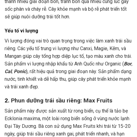
thành nhiều giai đoạn bón, tránh bón quá nhiều cùng lúc gây
sốc phân và cháy rễ. Cây khỏe mạnh và bộ rễ phát triển tốt
sẽ giúp nuôi dưỡng trái tốt hơn.
Yếu tố vi lượng
Vi lượng đóng vai trò quan trọng trong việc làm xanh trái sầu
riêng. Các yếu tố trung vi lượng như Canxi, Magie, Kẽm, và
Mangan giúp cây tổng hợp diệp lục tố, tạo màu xanh cho trái.
Sản phẩm vi lượng nhập khẩu từ Anh Quốc như Organic (
Bor
,
Cal
,
Ponic
), rất hiệu quả trong giai đoạn này. Sản phẩm dạng
nước, tinh khiết và dễ hấp thu, giúp cây phát triển khỏe mạnh
và trái xanh đẹp.
2.
Phun dưỡng trái sầu riêng: Max Fruits
Sản phẩm này được sản xuất từ rong biển, cụ thể là tảo bẹ
Ecklonia maxima, một loài rong biển sống ở vùng nước lạnh
Đại Tây Dương. Bà con sử dụng Max Fruits khi trái từ 15-20
ngày, giúp trái sầu riêng xanh gai, phát triển nhanh, và hạn