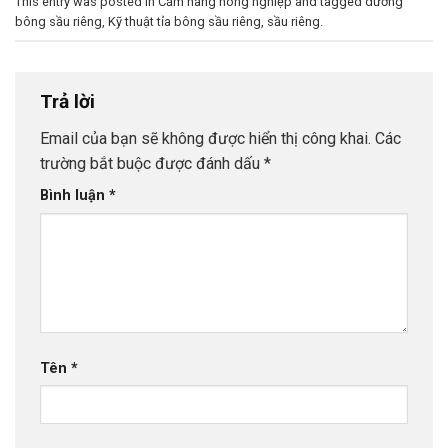
This entry was posted in
Cẩm nang nông nghiệp
and tagged
dưỡng
bông sầu riêng
,
Kỹ thuật tỉa bông sầu riêng
,
sầu riêng
.
Trả lời
Email của bạn sẽ không được hiển thị công khai.
Các
trường bắt buộc được đánh dấu
*
Bình luận
*
Tên
*