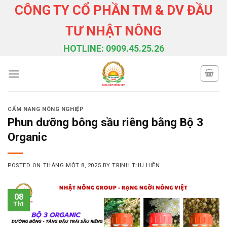
Skip
CÔNG TY CỔ PHẦN TM & DV ĐẦU
to
TƯ NHẬT NÔNG
content
HOTLINE: 0909.45.25.26
CẨM NANG NÔNG NGHIỆP
Phun dưỡng bông sầu riêng bằng Bộ 3
Organic
POSTED ON
THÁNG MỘT 8, 2025
BY
TRỊNH THU HIỀN
08
Th1