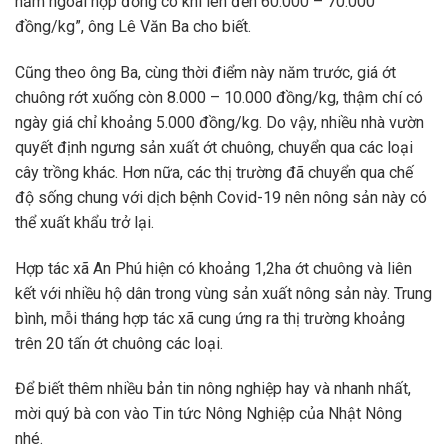
nằm ngoài hợp đồng có khi lên đến 60.000 – 70.000
đồng/kg”, ông Lê Văn Ba cho biết.
Cũng theo ông Ba, cùng thời điểm này năm trước, giá ớt
chuông rớt xuống còn 8.000 – 10.000 đồng/kg, thậm chí có
ngày giá chỉ khoảng 5.000 đồng/kg. Do vậy, nhiều nhà vườn
quyết định ngưng sản xuất ớt chuông, chuyển qua các loại
cây trồng khác. Hơn nữa, các thị trường đã chuyển qua chế
độ sống chung với dịch bệnh Covid-19 nên nông sản này có
thể xuất khẩu trở lại.
Hợp tác xã An Phú hiện có khoảng 1,2ha ớt chuông và liên
kết với nhiều hộ dân trong vùng sản xuất nông sản này. Trung
bình, mỗi tháng hợp tác xã cung ứng ra thị trường khoảng
trên 20 tấn ớt chuông các loại.
Để biết thêm nhiều bản tin nông nghiệp hay và nhanh nhất,
mời quý bà con vào
Tin tức Nông Nghiệp
của Nhật Nông
nhé.