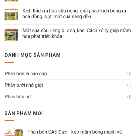
Kích thích ra hoa sầu riêng, giải pháp kích bông ra
hoa đồng loạt, mắt cua sáng đều
Mắt cua sầu riêng bị đen, khô: Cách xử lý giúp mầm
hoa phát triển khỏe
DANH MỤC SẢN PHẨM
Phân bón lá cao cấp
(45)
Phân tưới nhỏ giọt
(9)
Phân hữu cơ
(1)
SẢN PHẨM MỚI
Phân bón GA3 Đức - kéo mầm bông mạnh và