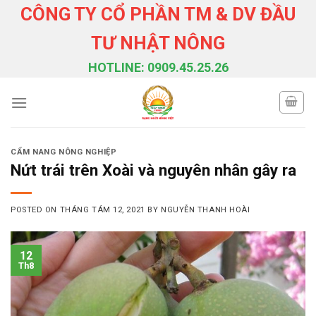
Skip
CÔNG TY CỔ PHẦN TM & DV ĐẦU
to
TƯ NHẬT NÔNG
content
HOTLINE: 0909.45.25.26
CẨM NANG NÔNG NGHIỆP
Nứt trái trên Xoài và nguyên nhân gây ra
POSTED ON
THÁNG TÁM 12, 2021
BY
NGUYỄN THANH HOÀI
12
Th8