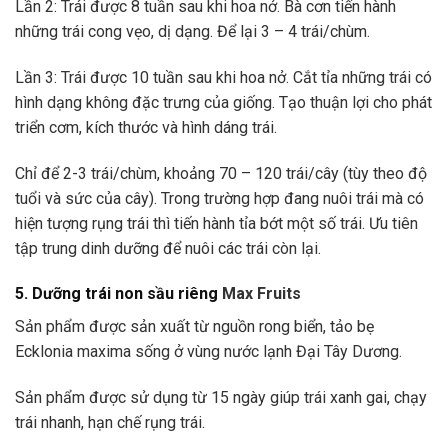
Lần 2: Trái được 8 tuần sau khi hoa nở. Bà cơn tiến hành
những trái cong vẹo, dị dạng. Để lại 3 – 4 trái/chùm.
Lần 3: Trái được 10 tuần sau khi hoa nở. Cắt tỉa những trái có
hình dạng không đặc trưng của giống. Tạo thuận lợi cho phát
triển cơm, kích thước và hình dáng trái.
Chỉ để 2-3 trái/chùm, khoảng 70 – 120 trái/cây (tùy theo độ
tuổi và sức của cây). Trong trường hợp đang nuôi trái mà có
hiện tượng rụng trái thì tiến hành tỉa bớt một số trái. Ưu tiên
tập trung dinh dưỡng để nuôi các trái còn lại.
5. Dưỡng trái non sầu riêng
Max Fruits
Sản phẩm được sản xuất từ nguồn rong biển, tảo bẹ
Ecklonia maxima sống ở vùng nước lạnh Đại Tây Dương.
Sản phẩm được sử dụng từ 15 ngày giúp trái xanh gai, chạy
trái nhanh, hạn chế rụng trái.