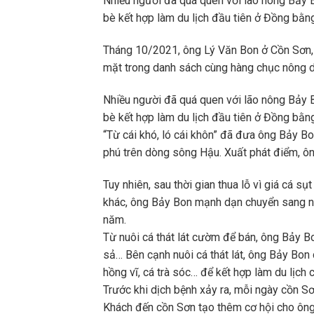
Nhiều người đã quá quen với lão nông Bảy B
bè kết hợp làm du lịch đầu tiên ở Đồng bằ
Tháng 10/2021, ông Lý Văn Bon ở Cồn Sơn,
mặt trong danh sách cùng hàng chục nông d
Nhiều người đã quá quen với lão nông Bảy B
bè kết hợp làm du lịch đầu tiên ở Đồng bằ
“Từ cái khó, ló cái khôn” đã đưa ông Bảy Bon
phú trên dòng sông Hậu. Xuất phát điểm, ôn
Tuy nhiên, sau thời gian thua lỗ vì giá cá s
khác, ông Bảy Bon mạnh dạn chuyển sang nuô
năm.
Từ nuôi cá thát lát cườm để bán, ông Bảy Bo
sả… Bên cạnh nuôi cá thát lát, ông Bảy Bon 
hồng vĩ, cá trà sóc… để kết hợp làm du lịch
Trước khi dịch bệnh xảy ra, mỗi ngày cồn Sơ
Khách đến cồn Sơn tạo thêm cơ hội cho ông