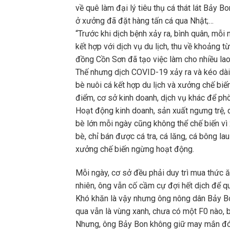
về quê làm đại lý tiêu thụ cá thát lát Bảy B
ở xưởng đã đặt hàng tấn cá qua Nhật;…
“Trước khi dịch bệnh xảy ra, bình quân, mỗi 
kết hợp với dịch vụ du lịch, thu về khoảng từ
đồng Cồn Sơn đã tạo việc làm cho nhiều lao
Thế nhưng dịch COVID-19 xảy ra và kéo dài, h
bè nuôi cá kết hợp du lịch và xưởng chế bi
điểm, cơ sở kinh doanh, dịch vụ khác để phò
Hoạt động kinh doanh, sản xuất ngưng trệ, d
bè lớn mỗi ngày cũng không thể chế biến vì
bè, chỉ bán được cá tra, cá lăng, cá bông lau
xưởng chế biến ngừng hoạt động.
Mỗi ngày, cơ sở đều phải duy trì mua thức ă
nhiên, ông vẫn cố cầm cự đợi hết dịch để qu
Khó khăn là vậy nhưng ông nông dân Bảy Bo
qua vẫn là vùng xanh, chưa có một F0 nào, b
Nhưng, ông Bảy Bon không giữ may mắn đó c