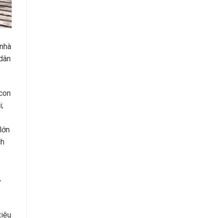
 nhà
 dân
 con
i;
lớn
ch
,
tiêu