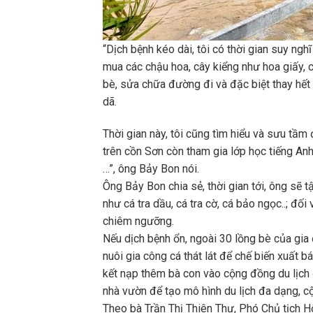
“Dịch bệnh kéo dài, tôi có thời gian suy ngh
mua các chậu hoa, cây kiểng như hoa giấy, c
bè, sửa chữa đường đi và đặc biệt thay hết
dã.
Thời gian này, tôi cũng tìm hiểu và sưu tầm
trên cồn Sơn còn tham gia lớp học tiếng Anh
…”, ông Bảy Bon nói.
Ông Bảy Bon chia sẻ, thời gian tới, ông sẽ 
như cá tra dầu, cá tra cờ, cá bảo ngọc..; đối
chiêm ngưỡng.
Nếu dịch bệnh ổn, ngoài 30 lồng bè của gia
nuôi gia công cá thát lát để chế biến xuất b
kết nạp thêm bà con vào cộng đồng du lịch
nhà vườn để tạo mô hình du lịch đa dạng, c
Theo bà Trần Thị Thiên Thư, Phó Chủ tịch H