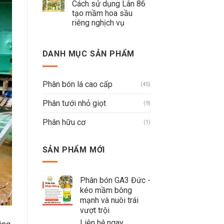
Cách sử dụng Lân 86
tạo mầm hoa sầu
riêng nghịch vụ
DANH MỤC SẢN PHẨM
Phân bón lá cao cấp
(45)
Phân tưới nhỏ giọt
(9)
Phân hữu cơ
(1)
SẢN PHẨM MỚI
Phân bón GA3 Đức -
kéo mầm bông
mạnh và nuôi trái
vượt trội
Liên hệ ngay