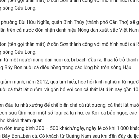
on (tên gọi thân mật) ở cồn Sơn thành công với mô hình nuôi cá l
ng sông Cửu Long.
 phường Bùi Hữu Nghĩa, quận Bình Thủy (thành phố Cần Thơ) sẽ 
ân trên cả nước đón nhận danh hiệu Nông dân xuất sắc Việt Nam
on (tên gọi thân mật) ở cồn Sơn thành công với mô hình nuôi cá l
ng sông Cửu Long.
 từ một người nông dân nuôi cá, bí bách đầu ra, thua lỗ trở thành 
g Bảy Bon nuôi cá diêu hồng trong các lồng bè trên sông Hậu.
ụt giảm mạnh, năm 2012, qua tìm hiểu, học hỏi kinh nghiệm từ ngườ
i cá thát lát cườm. và gắn bó với con cá thát lát đến nay gần 10
n đầu tư nhà xưởng để chế biến chả cá rút xương, cá thát lát muố
còn sưu tầm nuôi một số loại cá lạ như: cá Koi, cá bảo ngọc, các
 cho khách tham quan.
n đón trung bình 300 – 500 khách/ngày, ngày lễ có khi 1.000 khác
 Bảy Bon…bán cá. Có khách từ Quảng Nam sau khi đến đây du lịc