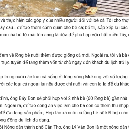
ĩ và thực hiện các góp ý của nhiều người đối với bè cá. Tôi cho thợ
ây cau… để tạo thêm cảnh quan cho bè cá; bố trí, sắp xếp lại các
 mái nhà bè từ mái tôn sang lá dừa để phù hợp với chất miền Tây,
 đem về lồng bè nuôi thêm được giống cá mới. Ngoài ra, tôi và bà
 trực tuyến để tăng thêm vốn từ chờ ngày đón khách du lịch trở lạ
tập trung nuôi các loại cá sống ở dòng sông Mekong với số lượng 
 với các loại cá ngoại lai nếu được chỉ nuôi vài con lạ lạ để du khá
 đình, ông Bảy Bon sẽ phối hợp với 2 nhà bè (60 lồng bè) gần nhà
án. Ngoài ra, để tạo công ăn việc làm cho bà con có thêm thu nhập
 để đa dạng sản phẩm, Hợp tác xã nuôi cá lồng bè sẽ kết hợp các
ộng đồng du lịch đa dạng.
ội Nông dân thành phố Cần Thơ, ông Lý Văn Bon là một nông dân 