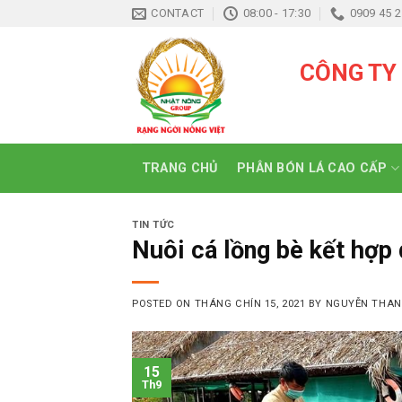
Skip
CONTACT
08:00 - 17:30
0909 45 2
to
content
CÔNG TY
TRANG CHỦ
PHÂN BÓN LÁ CAO CẤP
TIN TỨC
Nuôi cá lồng bè kết hợp
POSTED ON
THÁNG CHÍN 15, 2021
BY
NGUYỄN THAN
15
Th9