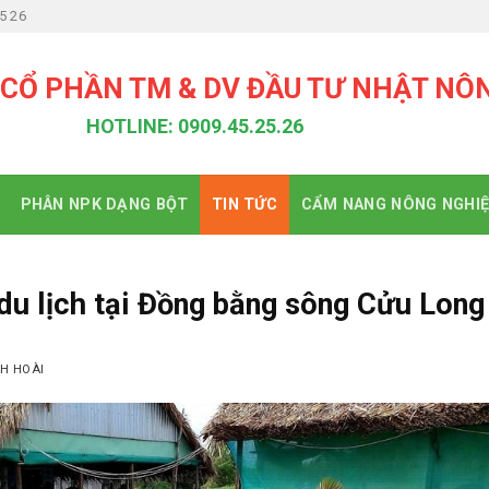
5 26
 CỔ PHẦN TM & DV ĐẦU TƯ NHẬT NÔ
HOTLINE: 0909.45.25.26
PHÂN NPK DẠNG BỘT
TIN TỨC
CẨM NANG NÔNG NGHI
 du lịch tại Đồng bằng sông Cửu Long
H HOÀI