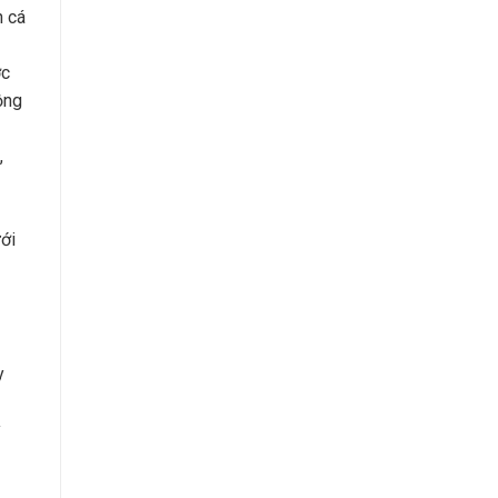
n cá
ớc
ộng
,
ới
y
y