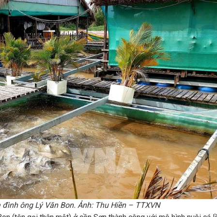
ia đình ông Lý Văn Bon. Ảnh: Thu Hiền – TTXVN