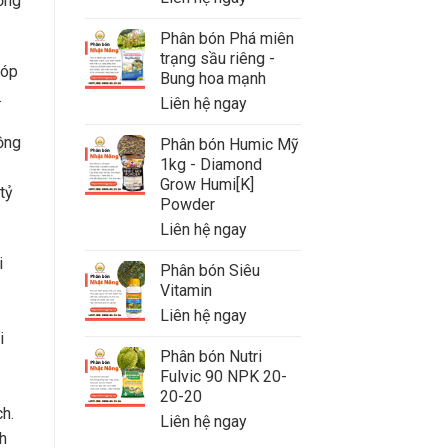
ồng
Phân bón Phá miên
trạng sầu riêng -
góp
Bung hoa mạnh
.
Liên hệ ngay
ồng
Phân bón Humic Mỹ
1kg - Diamond
Grow Humi[K]
tỷ
Powder
Liên hệ ngay
i
Phân bón Siêu
Vitamin
Liên hệ ngay
i
Phân bón Nutri
Fulvic 90 NPK 20-
20-20
h.
Liên hệ ngay
h