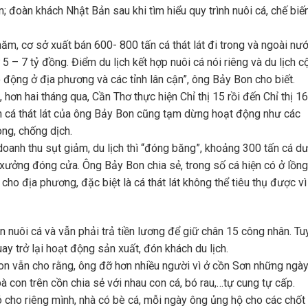
on; đoàn khách Nhật Bản sau khi tìm hiểu quy trình nuôi cá, chế biế
năm, cơ sở xuất bán 600- 800 tấn cá thát lát đi trong và ngoài nư
 5 – 7 tỷ đồng. Điểm du lịch kết hợp nuôi cá nói riêng và du lịch c
 động ở địa phương và các tỉnh lân cận”, ông Bảy Bon cho biết.
ơn hai tháng qua, Cần Thơ thực hiện Chỉ thị 15 rồi đến Chỉ thị 16
ến cá thát lát của ông Bảy Bon cũng tạm dừng hoạt động như các
ng, chống dịch.
oanh thu sụt giảm, du lịch thì “đóng băng”, khoảng 300 tấn cá dư
 xưởng đóng cửa. Ông Bảy Bon chia sẻ, trong số cá hiện có ở lồng
 cho địa phương, đặc biệt là cá thát lát không thể tiêu thụ được vì
n nuôi cá và vẫn phải trả tiền lương để giữ chân 15 công nhân. Tu
ay trở lại hoạt động sản xuất, đón khách du lịch.
n vẫn cho rằng, ông đỡ hơn nhiều người vì ở cồn Sơn những ngà
à con trên cồn chia sẻ với nhau con cá, bó rau,…tự cung tự cấp.
ho riêng mình, nhà có bè cá, mỗi ngày ông ủng hộ cho các chốt