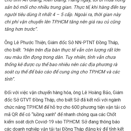
sản bỏ mối cho nhiều trung gian. Thực tế, khi hàng đến tay
người tiêu dùng ít nhất 4 – 5 cấp. Ngoài ra, thời gian này
chi phí vận chuyển lên TP.HCM tăng nên giá rau củ cũng
tăng hơn trước”.
Ông Lê Phước Thiện, Giám đốc Sở NN-PTNT Đồng Tháp,
cho biết:
“Hiện trên địa bàn thực tế vẫn còn lượng rất lớn
rau màu tồn đọng trong dân. Tuy nhiên, tỉnh vẫn chưa
thống kê được cụ thể bao nhiêu nên các địa phương rà
soát cụ thể để báo cáo để cung ứng cho TP.HCM và các
tỉnh”.
Đối với việc vận chuyển hàng hóa, ông Lê Hoàng Bảo, Giám
đốc Sở GTVT Đồng Tháp, cho biết Sở đã kết nối với ngành
chức năng TP.HCM để hỗ trợ cho 600 phương tiện vận tải có
mã QR để có “luồng xanh” để nhanh chóng qua các Chốt
kiểm soát dịch Covid-19 vào TP.HCM. Sở đang thông báo
các doanh nghiệp vận tải tại Đồng Tháp đăng ký để tỉnh kết