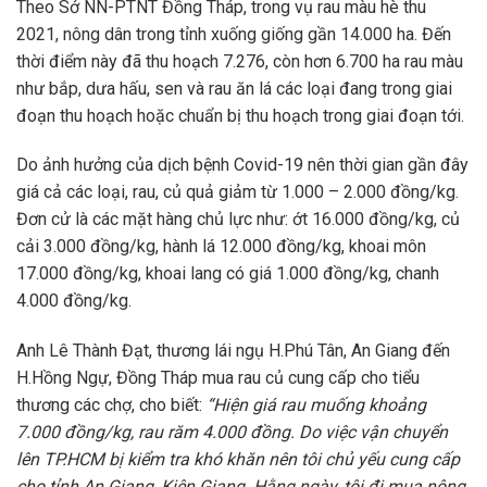
Theo Sở NN-PTNT Đồng Tháp, trong vụ rau màu hè thu
2021, nông dân trong tỉnh xuống giống gần 14.000 ha. Đến
thời điểm này đã thu hoạch 7.276, còn hơn 6.700 ha rau màu
như bắp, dưa hấu, sen và rau ăn lá các loại đang trong giai
đoạn thu hoạch hoặc chuẩn bị thu hoạch trong giai đoạn tới.
Do ảnh hưởng của dịch bệnh Covid-19 nên thời gian gần đây
giá cả các loại, rau, củ quả giảm từ 1.000 – 2.000 đồng/kg.
Đơn cử là các mặt hàng chủ lực như: ớt 16.000 đồng/kg, củ
cải 3.000 đồng/kg, hành lá 12.000 đồng/kg, khoai môn
17.000 đồng/kg, khoai lang có giá 1.000 đồng/kg, chanh
4.000 đồng/kg.
Anh Lê Thành Đạt, thương lái ngụ H.Phú Tân, An Giang đến
H.Hồng Ngự, Đồng Tháp mua rau củ cung cấp cho tiểu
thương các chợ, cho biết:
“Hiện giá rau muống khoảng
7.000 đồng/kg, rau răm 4.000 đồng. Do việc vận chuyển
lên TP.HCM bị kiểm tra khó khăn nên tôi chủ yếu cung cấp
cho tỉnh An Giang, Kiên Giang. Hằng ngày, tôi đi mua nông