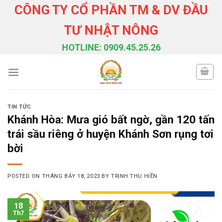
Skip
CÔNG TY CỔ PHẦN TM & DV ĐẦU
to
TƯ NHẬT NÔNG
content
HOTLINE: 0909.45.25.26
TIN TỨC
Khánh Hòa: Mưa gió bất ngờ, gần 120 tấn
trái sầu riêng ở huyện Khánh Sơn rụng tơi
bời
POSTED ON
THÁNG BẢY 18, 2023
BY
TRỊNH THU HIỀN
18
Th7