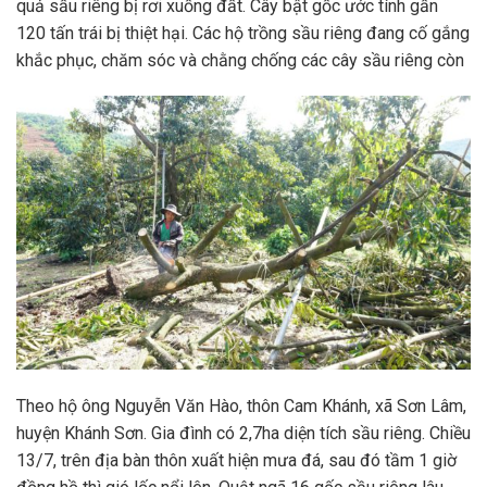
quả sầu riêng bị rơi xuống đất. Cây bật gốc ước tính gần
120 tấn trái bị thiệt hại. Các hộ trồng sầu riêng đang cố gắng
khắc phục, chăm sóc và chằng chống các cây sầu riêng còn
Theo hộ ông Nguyễn Văn Hào, thôn Cam Khánh, xã Sơn Lâm,
huyện Khánh Sơn. Gia đình có 2,7ha diện tích sầu riêng. Chiều
13/7, trên địa bàn thôn xuất hiện mưa đá, sau đó tầm 1 giờ