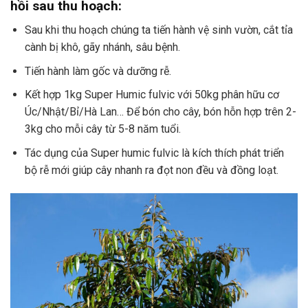
hồi sau thu hoạch:
Sau khi thu hoạch chúng ta tiến hành vệ sinh vườn, cắt tỉa
cành bị khô, gãy nhánh, sâu bệnh.
Tiến hành làm gốc và dưỡng rễ.
Kết hợp 1kg Super Humic fulvic với 50kg phân hữu cơ
Úc/Nhật/Bỉ/Hà Lan… Để bón cho cây, bón hỗn hợp trên 2-
3kg cho mỗi cây từ 5-8 năm tuổi.
Tác dụng của Super humic fulvic là kích thích phát triển
bộ rễ mới giúp cây nhanh ra đọt non đều và đồng loạt.