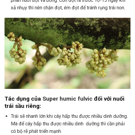
phân nuôi đọt và bông. Còn đọt ra trước 10-15 ngày khi
xả nhụy thì nên chặn đọt, ém đọt để tránh rụng trái non.
Tác dụng của
Super humic fulvic
đối với nuối
trái sầu riêng:
Trái sẽ nhanh lớn khi cây hấp thu được nhiều dinh dưỡng.
Mà để cây hấp thu được nhiều dinh dưỡng thì cần phải
có bộ rễ phát triển mạnh.