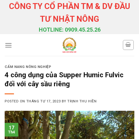
Skip
CÔNG TY CỔ PHẦN TM & DV ĐẦU
to
TƯ NHẬT NÔNG
content
HOTLINE: 0909.45.25.26
CẨM NANG NÔNG NGHIỆP
4 công dụng của Supper Humic Fulvic
đối với cây sầu riêng
POSTED ON
THÁNG TƯ 17, 2023
BY
TRỊNH THU HIỀN
17
Th4