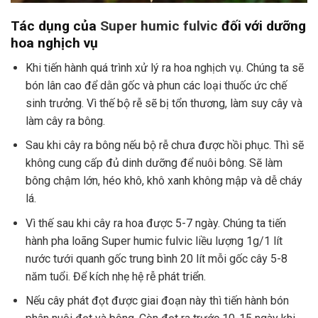
Tác dụng của
Super humic fulvic
đối với dưỡng
hoa nghịch vụ
Khi tiến hành quá trình xử lý ra hoa nghịch vụ. Chúng ta sẽ
bón lân cao để dằn gốc và phun các loại thuốc ức chế
sinh trưởng. Vì thế bộ rễ sẽ bị tổn thương, làm suy cây và
làm cây ra bông.
Sau khi cây ra bông nếu bộ rễ chưa được hồi phục. Thì sẽ
không cung cấp đủ dinh dưỡng để nuôi bông. Sẽ làm
bông chậm lớn, héo khô, khô xanh không mập và dễ cháy
lá.
Vì thế sau khi cây ra hoa được 5-7 ngày. Chúng ta tiến
hành pha loãng Super humic fulvic liều lượng 1g/1 lít
nước tưới quanh gốc trung bình 20 lít mỗi gốc cây 5-8
năm tuổi. Để kích nhẹ hệ rễ phát triển.
Nếu cây phát đọt được giai đoạn này thì tiến hành bón