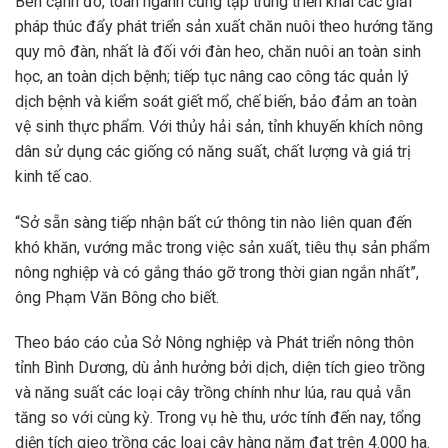
Bên cạnh đó, toàn ngành cũng tập trung triển khai các giải
pháp thúc đẩy phát triển sản xuất chăn nuôi theo hướng tăng
quy mô đàn, nhất là đối với đàn heo, chăn nuôi an toàn sinh
học, an toàn dịch bệnh; tiếp tục nâng cao công tác quản lý
dịch bệnh và kiểm soát giết mổ, chế biến, bảo đảm an toàn
vệ sinh thực phẩm. Với thủy hải sản, tỉnh khuyến khích nông
dân sử dụng các giống có năng suất, chất lượng và giá trị
kinh tế cao.
“Sở sẵn sàng tiếp nhận bất cứ thông tin nào liên quan đến
khó khăn, vướng mắc trong việc sản xuất, tiêu thụ sản phẩm
nông nghiệp và có gắng tháo gỡ trong thời gian ngắn nhất”,
ông Phạm Văn Bông cho biết.
Theo báo cáo của Sở Nông nghiệp và Phát triển nông thôn
tỉnh Bình Dương, dù ảnh hưởng bởi dịch, diện tích gieo trồng
và năng suất các loại cây trồng chính như lúa, rau quả vẫn
tăng so với cùng kỳ. Trong vụ hè thu, ước tính đến nay, tổng
diện tích gieo trồng các loại cây hàng năm đạt trên 4.000 ha.