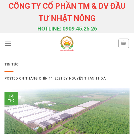
Skip
CÔNG TY CỔ PHẦN TM & DV ĐẦU
to
TƯ NHẬT NÔNG
content
HOTLINE: 0909.45.25.26
TIN TỨC
POSTED ON
THÁNG CHÍN 14, 2021
BY
NGUYỄN THANH HOÀI
14
Th9