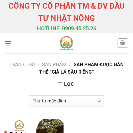
Skip
CÔNG TY CỔ PHẦN TM & DV ĐẦU
to
TƯ NHẬT NÔNG
content
HOTLINE: 0909.45.25.26
TRANG CHỦ
/
SẢN PHẨM
/
SẢN PHẨM ĐƯỢC GẮN
THẺ “GIÀ LÁ SẦU RIÊNG”
LỌC