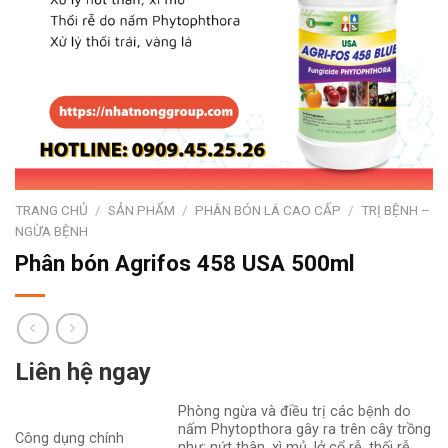
TRANG CHỦ
/
SẢN PHẨM
/
PHÂN BÓN LÁ CAO CẤP
/
TRỊ BỆNH –
NGỪA BỆNH
Phân bón Agrifos 458 USA 500ml
Liên hệ ngay
Phòng ngừa và điều trị các bệnh do
nấm Phytopthora gây ra trên cây trồng
Công dụng chính
như: nứt thân, xì mủ, lở cổ rễ, thối rễ,