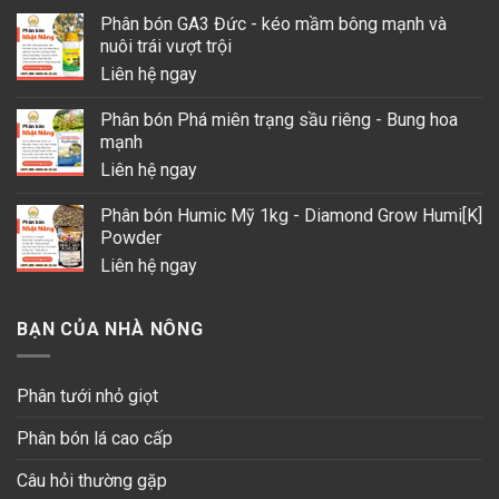
Phân bón GA3 Đức - kéo mầm bông mạnh và
nuôi trái vượt trội
Liên hệ ngay
Phân bón Phá miên trạng sầu riêng - Bung hoa
mạnh
Liên hệ ngay
Phân bón Humic Mỹ 1kg - Diamond Grow Humi[K]
Powder
Liên hệ ngay
BẠN CỦA NHÀ NÔNG
Phân tưới nhỏ giọt
Phân bón lá cao cấp
Câu hỏi thường gặp