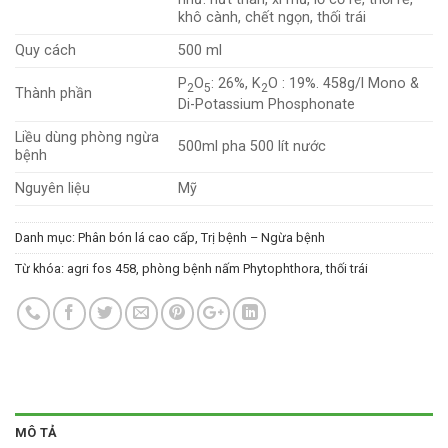
khô cành, chết ngọn, thối trái
Quy cách
500 ml
P
O
: 26%, K
O : 19%. 458g/l Mono &
2
5
2
Thành phần
Di-Potassium Phosphonate
Liều dùng phòng ngừa
500ml pha 500 lít nước
bệnh
Nguyên liệu
Mỹ
Danh mục:
Phân bón lá cao cấp
,
Trị bệnh – Ngừa bệnh
Từ khóa:
agri fos 458
,
phòng bệnh nấm Phytophthora
,
thối trái
MÔ TẢ