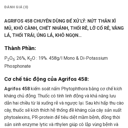
ĐÁNH GIÁ (0)
AGRIFOS 458 CHUYÊN DÙNG ĐỂ XỬ LÝ: NỨT THÂN XÌ
MỦ, KHÔ CÀNH, CHẾT NHÁNH, THỐI RỄ, LỠ CỔ RỄ, VÀNG
LÁ, THỐI TRÁI, ÚNG LÁ, KHÔ NGỌN…
Thành Phần:
P
O
: 26%, K
O : 19%. 458g/l Mono & Di-Potassium
2
5
2
Phosphonate
Cơ chế tác động của Agrifos 458:
Agrifos 458
kiếm soát nấm Phytophthora bằng cơ chế kích
kháng chủ động. Thuốc có tính linh động và khả năng lưu
dẫn hai chiều từ lá xuống rễ và ngược lại. Sau khi hấp thu cào
cây, thuốc sẽ kích thích hệ thống đề kháng của cây sản xuất
phytoalexins, PR-protein để tiêu diệt mầm bệnh, đồng thời
sản sinh enzyme lytic và rthylen giúp cô lập vùng bệnh và