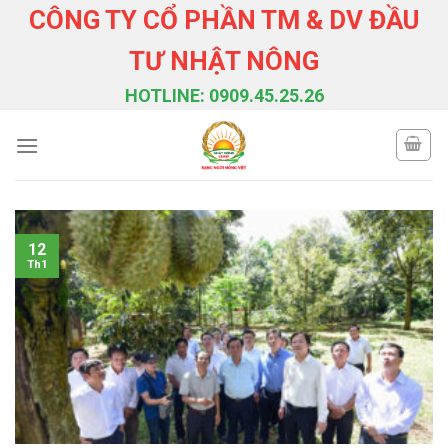
Skip
CÔNG TY CỔ PHẦN TM & DV ĐẦU
to
TƯ NHẬT NÔNG
content
HOTLINE: 0909.45.25.26
12
Th1