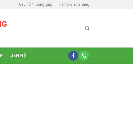
Câu hỏi thường gặp
Hỗ trợ khách hàng
NG
ỆP
LIÊN HỆ