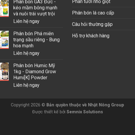
Phân tưới nhỏ giọt
Phân bón GA3 Đức -
kéo mầm bông mạnh
Phân bón lá cao cấp
và nuôi trái vượt trội
Liên hệ ngay
Câu hỏi thường gặp
Phân bón Phá miên
Hỗ trợ khách hàng
trạng sầu riêng - Bung
hoa mạnh
Liên hệ ngay
Phân bón Humic Mỹ
1kg - Diamond Grow
Humi[K] Powder
Liên hệ ngay
Copyright 2026 ©
Bản quyền thuộc về Nhật Nông Group
Được thiết kế bởi
Semnix Solutions