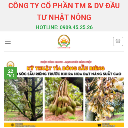
Skip
CÔNG TY CỔ PHẦN TM & DV ĐẦU
to
TƯ NHẬT NÔNG
content
HOTLINE: 0909.45.25.26
22
Th12