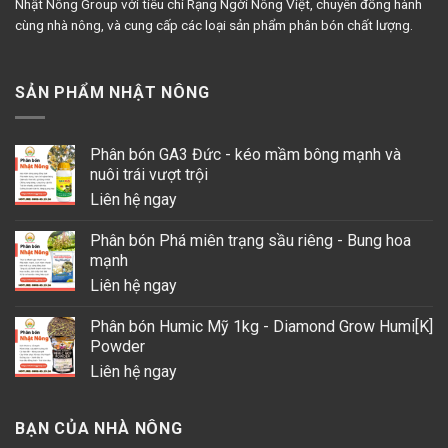
Nhật Nông Group với tiêu chí Rạng Ngời Nông Việt, chuyên đồng hành
cùng nhà nông, và cung cấp các loại sản phẩm phân bón chất lượng.
SẢN PHẨM NHẬT NÔNG
Phân bón GA3 Đức - kéo mầm bông mạnh và
nuôi trái vượt trội
Liên hệ ngay
Phân bón Phá miên trạng sầu riêng - Bung hoa
mạnh
Liên hệ ngay
Phân bón Humic Mỹ 1kg - Diamond Grow Humi[K]
Powder
Liên hệ ngay
BẠN CỦA NHÀ NÔNG