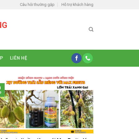
Câu hỏi thường gặp
Hỗ trợ khách hàng
NG
ỆP
LIÊN HỆ
0
9