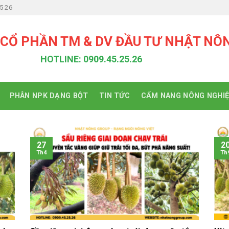
5 26
 CỔ PHẦN TM & DV ĐẦU TƯ NHẬT NÔ
HOTLINE: 0909.45.25.26
PHÂN NPK DẠNG BỘT
TIN TỨC
CẨM NANG NÔNG NGHI
27
2
Th4
Th