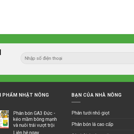
I
N PHẨM NHẬT NÔNG
BẠN CỦA NHÀ NÔNG
Phân tưới nhỏ giọt
Phân bón GA3 Đức -
kéo mầm bông mạnh
Phân bón lá cao cấp
và nuôi trái vượt trội
Liên hệ ngay