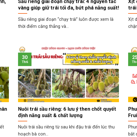
nh,
Sầu riêng giai đoạn chạy trái: 4 nguyên tắc
Xịt
vàng giúp giữ trái tối đa, bứt phá năng suất!
trái
Sầu riêng giai đoạn “chạy trái” luôn được xem là
Xịt 
thời điểm căng thẳng và...
chặn 
30
2
Th6
Th
phân
Nuôi trái sầu riêng: 6 lưu ý then chốt quyết
Phu
định năng suất & chất lượng
Fru
yết
Nuôi trái sầu riêng từ sau khi đậu trái đến lúc thu
Phun
hoạch bà con...
bắt 