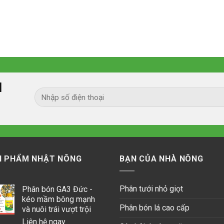
I
N PHẨM NHẬT NÔNG
BẠN CỦA NHÀ NÔNG
Phân tưới nhỏ giọt
Phân bón GA3 Đức -
kéo mầm bông mạnh
Phân bón lá cao cấp
và nuôi trái vượt trội
Liên hệ ngay