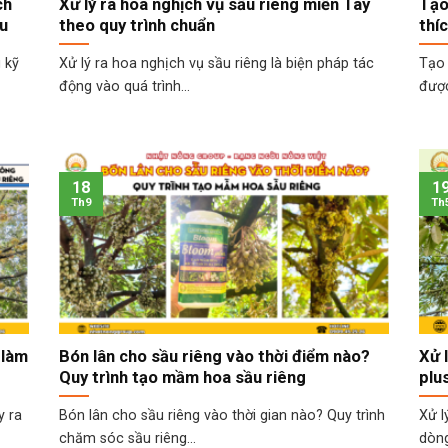
ch
Xử lý ra hoa nghịch vụ sầu riêng miền Tây
Tạo
ều
theo quy trình chuẩn
thí
 kỹ
Xử lý ra hoa nghịch vụ sầu riêng là biện pháp tác
Tạo
động vào quá trình...
được
18
1
Th9
Th
 làm
Bón lân cho sầu riêng vào thời điểm nào?
Xử 
Quy trình tạo mầm hoa sầu riêng
plu
y ra
Bón lân cho sầu riêng vào thời gian nào? Quy trình
Xử l
chăm sóc sầu riêng...
dòng