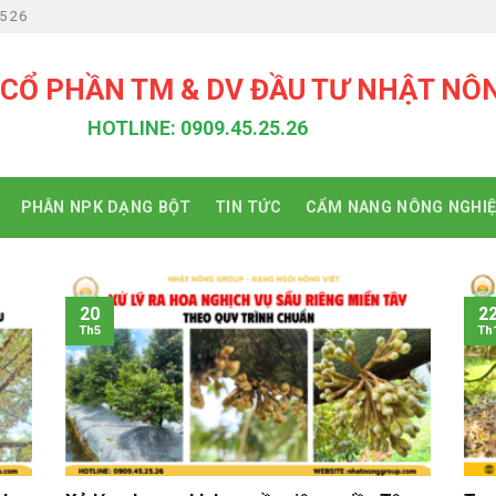
5 26
 CỔ PHẦN TM & DV ĐẦU TƯ NHẬT NÔ
HOTLINE: 0909.45.25.26
PHÂN NPK DẠNG BỘT
TIN TỨC
CẨM NANG NÔNG NGHI
20
2
Th5
Th