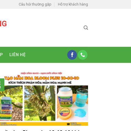
Câu hỏi thường gặp
Hỗ trợ khách hàng
NG
ỆP
LIÊN HỆ
2
1