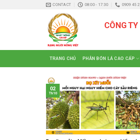
Skip
CONTACT
08:00 - 17:30
0909 45 2
to
content
CÔNG TY
TRANG CHỦ
PHÂN BÓN LÁ CAO CẤP
02
Th10