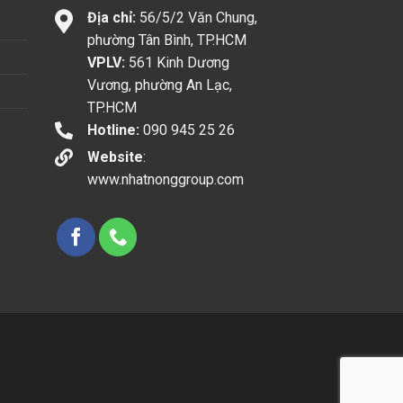
Địa chỉ:
56/5/2 Văn Chung,
phường Tân Bình, TP.HCM
VPLV:
561 Kinh Dương
Vương, phường An Lạc,
TP.HCM
Hotline:
090 945 25 26
Website
:
www.nhatnonggroup.com