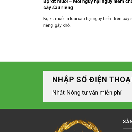
Bọ xít muỗi – Mối nguy hại nguy hiểm ch
cây sầu riêng
Bọ xít muỗi là loài sâu hại nguy hiểm trên cây 
riêng, gây khô...
NHẬP SỐ ĐIỆN THOẠ
Nhật Nông tư vấn miễn phí
SẢ