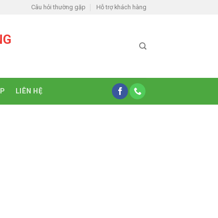
Câu hỏi thường gặp
Hỗ trợ khách hàng
NG
ỆP
LIÊN HỆ