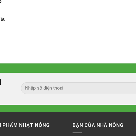
o
sầu
I
N PHẨM NHẬT NÔNG
BẠN CỦA NHÀ NÔNG