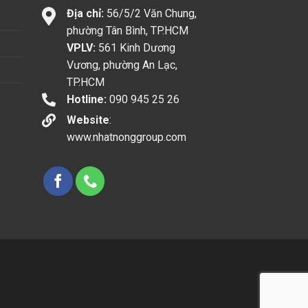
Địa chỉ:
56/5/2 Văn Chung,
phường Tân Bình, TP.HCM
VPLV:
561 Kinh Dương
Vương, phường An Lạc,
TP.HCM
Hotline:
090 945 25 26
Website
:
www.nhatnonggroup.com