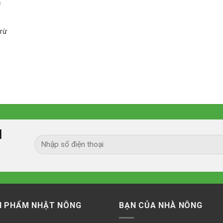
a
trừ
I
N PHẨM NHẬT NÔNG
BẠN CỦA NHÀ NÔNG